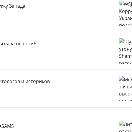
жку Запада
ды едва не погиб
итологов и историков
NASAMS