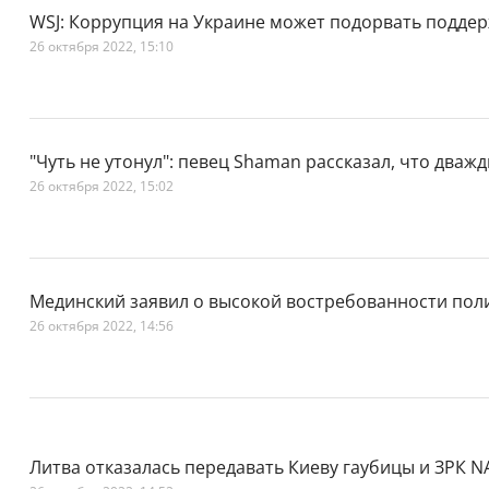
WSJ: Коррупция на Украине может подорвать поддер
26 октября 2022, 15:10
"Чуть не утонул": певец Shaman рассказал, что дваж
26 октября 2022, 15:02
Мединский заявил о высокой востребованности пол
26 октября 2022, 14:56
Литва отказалась передавать Киеву гаубицы и ЗРК 