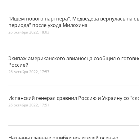
"Ищем нового партнера": Медведева вернулась на с
периода" после ухода Милохина
26 октября 2022, 18:03
Экипаж американского авианосца сообщил о готовно
Россией
26 октября 2022, 17:57
Испанский генерал сравнил Россию и Украину со "с
26 октября 2022, 17:51
Названы главные ошибки водителей осенью