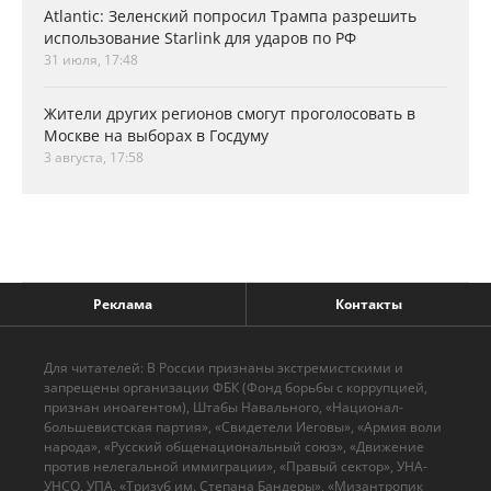
Atlantic: Зеленский попросил Трампа разрешить
использование Starlink для ударов по РФ
31 июля, 17:48
Жители других регионов смогут проголосовать в
Москве на выборах в Госдуму
3 августа, 17:58
Реклама
Контакты
Для читателей: В России признаны экстремистскими и
запрещены организации ФБК (Фонд борьбы с коррупцией,
признан иноагентом), Штабы Навального, «Национал-
большевистская партия», «Свидетели Иеговы», «Армия воли
народа», «Русский общенациональный союз», «Движение
против нелегальной иммиграции», «Правый сектор», УНА-
УНСО, УПА, «Тризуб им. Степана Бандеры», «Мизантропик