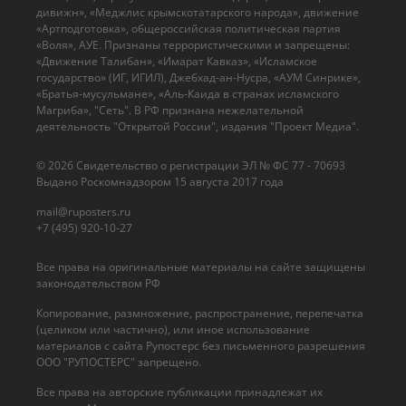
дивижн», «Меджлис крымскотатарского народа», движение
«Артподготовка», общероссийская политическая партия
«Воля», АУЕ. Признаны террористическими и запрещены:
«Движение Талибан», «Имарат Кавказ», «Исламское
государство» (ИГ, ИГИЛ), Джебхад-ан-Нусра, «АУМ Синрике»,
«Братья-мусульмане», «Аль-Каида в странах исламского
Магриба», "Сеть". В РФ признана нежелательной
деятельность "Открытой России", издания "Проект Медиа".
© 2026 Cвидетельство о регистрации ЭЛ № ФС 77 - 70693
Выдано Роскомнадзором 15 августа 2017 года
mail@ruposters.ru
+7 (495) 920-10-27
Все права на оригинальные материалы на сайте защищены
законодательством РФ
Копирование, размножение, распространение, перепечатка
(целиком или частично), или иное использование
материалов с сайта Рупостерс без письменного разрешения
ООО "РУПОСТЕРС" запрещено.
Все права на авторские публикации принадлежат их