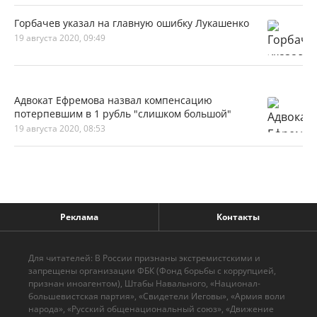
Горбачев указал на главную ошибку Лукашенко
19 августа 2020, 09:49
Адвокат Ефремова назвал компенсацию
потерпевшим в 1 рубль "слишком большой"
19 августа 2020, 08:53
Реклама
Контакты
Для читателей: В России признаны экстремистскими и
запрещены организации ФБК (Фонд борьбы с коррупцией,
признан иноагентом), Штабы Навального, «Национал-
большевистская партия», «Свидетели Иеговы», «Армия воли
народа», «Русский общенациональный союз», «Движение