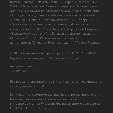
против нелегальной иммиграции», «Правый сектор», УНА-
УНСО, УПА, «Тризуб им. Степана Бандеры», «Мизантропик
дивижн», «Меджлис крымскотатарского народа», движение
«Артподготовка», общероссийская политическая партия
«Воля», АУЕ. Признаны террористическими и запрещены:
«Движение Талибан», «Имарат Кавказ», «Исламское
государство» (ИГ, ИГИЛ), Джебхад-ан-Нусра, «АУМ Синрике»,
«Братья-мусульмане», «Аль-Каида в странах исламского
Магриба», "Сеть". В РФ признана нежелательной
деятельность "Открытой России", издания "Проект Медиа".
© 2026 Cвидетельство о регистрации ЭЛ № ФС 77 - 70693
Выдано Роскомнадзором 15 августа 2017 года
mail@ruposters.ru
+7 (495) 920-10-27
Все права на оригинальные материалы на сайте защищены
законодательством РФ
Копирование, размножение, распространение, перепечатка
(целиком или частично), или иное использование
материалов с сайта Рупостерс без письменного разрешения
ООО "РУПОСТЕРС" запрещено.