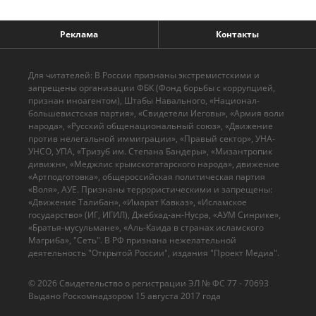
Реклама
Контакты
Для читателей: В России признаны экстремистскими и
запрещены организации ФБК (Фонд борьбы с коррупцией,
признан иноагентом), Штабы Навального, «Национал-
большевистская партия», «Свидетели Иеговы», «Армия воли
народа», «Русский общенациональный союз», «Движение
против нелегальной иммиграции», «Правый сектор», УНА-
УНСО, УПА, «Тризуб им. Степана Бандеры», «Мизантропик
дивижн», «Меджлис крымскотатарского народа», движение
«Артподготовка», общероссийская политическая партия
«Воля», АУЕ. Признаны террористическими и запрещены:
«Движение Талибан», «Имарат Кавказ», «Исламское
государство» (ИГ, ИГИЛ), Джебхад-ан-Нусра, «АУМ Синрике»,
«Братья-мусульмане», «Аль-Каида в странах исламского
Магриба», "Сеть". В РФ признана нежелательной
деятельность "Открытой России", издания "Проект Медиа".
© 2026 Cвидетельство о регистрации ЭЛ № ФС 77 - 70693
Выдано Роскомнадзором 15 августа 2017 года