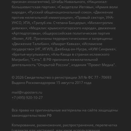
признан иноагентом), Штабы Навального, «Национал-
большевистская партия», «Свидетели Иеговы», «Армия воли
народа», «Русский общенациональный союз», «Движение
против нелегальной иммиграции», «Правый сектор», УНА-
УНСО, УПА, «Тризуб им. Степана Бандеры», «Мизантропик
дивижн», «Меджлис крымскотатарского народа», движение
«Артподготовка», общероссийская политическая партия
«Воля», АУЕ. Признаны террористическими и запрещены:
«Движение Талибан», «Имарат Кавказ», «Исламское
государство» (ИГ, ИГИЛ), Джебхад-ан-Нусра, «АУМ Синрике»,
«Братья-мусульмане», «Аль-Каида в странах исламского
Магриба», "Сеть". В РФ признана нежелательной
деятельность "Открытой России", издания "Проект Медиа".
© 2026 Cвидетельство о регистрации ЭЛ № ФС 77 - 70693
Выдано Роскомнадзором 15 августа 2017 года
mail@ruposters.ru
+7 (495) 920-10-27
Все права на оригинальные материалы на сайте защищены
законодательством РФ
Копирование, размножение, распространение, перепечатка
(целиком или частично), или иное использование