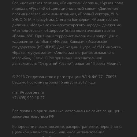
большевистская партия», «Свидетели Иеговы», «Армия воли
народа», «Русский общенациональный союз», «Движение
против нелегальной иммиграции», «Правый сектор», УНА-
УНСО, УПА, «Тризуб им. Степана Бандеры», «Мизантропик
дивижн», «Меджлис крымскотатарского народа», движение
«Артподготовка», общероссийская политическая партия
«Воля», АУЕ. Признаны террористическими и запрещены:
«Движение Талибан», «Имарат Кавказ», «Исламское
государство» (ИГ, ИГИЛ), Джебхад-ан-Нусра, «АУМ Синрике»,
«Братья-мусульмане», «Аль-Каида в странах исламского
Магриба», "Сеть". В РФ признана нежелательной
деятельность "Открытой России", издания "Проект Медиа".
© 2026 Cвидетельство о регистрации ЭЛ № ФС 77 - 70693
Выдано Роскомнадзором 15 августа 2017 года
mail@ruposters.ru
+7 (495) 920-10-27
Все права на оригинальные материалы на сайте защищены
законодательством РФ
Копирование, размножение, распространение, перепечатка
(целиком или частично), или иное использование