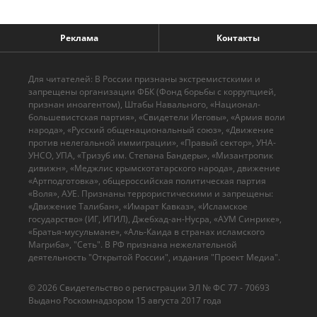
Реклама
Контакты
Для читателей: В России признаны экстремистскими и
запрещены организации ФБК (Фонд борьбы с коррупцией,
признан иноагентом), Штабы Навального, «Национал-
большевистская партия», «Свидетели Иеговы», «Армия воли
народа», «Русский общенациональный союз», «Движение
против нелегальной иммиграции», «Правый сектор», УНА-
УНСО, УПА, «Тризуб им. Степана Бандеры», «Мизантропик
дивижн», «Меджлис крымскотатарского народа», движение
«Артподготовка», общероссийская политическая партия
«Воля», АУЕ. Признаны террористическими и запрещены:
«Движение Талибан», «Имарат Кавказ», «Исламское
государство» (ИГ, ИГИЛ), Джебхад-ан-Нусра, «АУМ Синрике»,
«Братья-мусульмане», «Аль-Каида в странах исламского
Магриба», "Сеть". В РФ признана нежелательной
деятельность "Открытой России", издания "Проект Медиа".
© 2026 Cвидетельство о регистрации ЭЛ № ФС 77 - 70693
Выдано Роскомнадзором 15 августа 2017 года