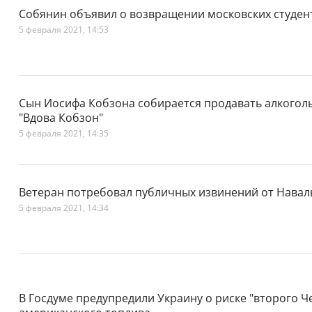
Собянин объявил о возвращении московских студен
5 февраля 2021, 14:53
Сын Иосифа Кобзона собирается продавать алкогол
"Вдова Кобзон"
5 февраля 2021, 14:35
Ветеран потребовал публичных извинений от Навал
5 февраля 2021, 14:34
В Госдуме предупредили Украину о риске "второго Ч