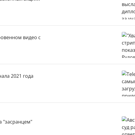
кровенном видео с
ала 2021 года
а "засранцем"