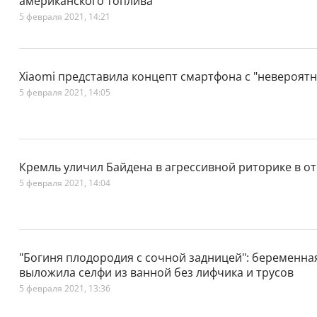
американского топлива
5 февраля 2021, 14:21
Xiaomi представила концепт смартфона с "невероят
5 февраля 2021, 14:05
Кремль уличил Байдена в агрессивной риторике в 
5 февраля 2021, 14:04
"Богиня плодородия с сочной задницей": беременна
выложила селфи из ванной без лифчика и трусов
5 февраля 2021, 13:36