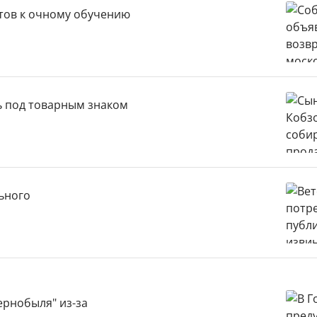
тов к очному обучению
ь под товарным знаком
ьного
ернобыля" из-за