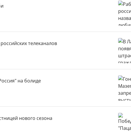
би
 российских телеканалов
Россия" на болиде
стницей нового сезона