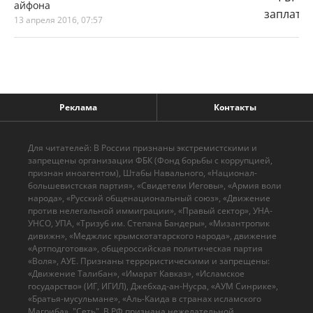
айфона
13 апреля 2016, 07:57
Реклама
Контакты
Для читателей: В России признаны экстремистскими и
запрещены организации ФБК (Фонд борьбы с коррупцией,
признан иноагентом), Штабы Навального, «Национал-
большевистская партия», «Свидетели Иеговы», «Армия воли
народа», «Русский общенациональный союз», «Движение
против нелегальной иммиграции», «Правый сектор», УНА-
УНСО, УПА, «Тризуб им. Степана Бандеры», «Мизантропик
дивижн», «Меджлис крымскотатарского народа», движение
«Артподготовка», общероссийская политическая партия
«Воля», АУЕ. Признаны террористическими и запрещены:
«Движение Талибан», «Имарат Кавказ», «Исламское
государство» (ИГ, ИГИЛ), Джебхад-ан-Нусра, «АУМ Синрике»,
«Братья-мусульмане», «Аль-Каида в странах исламского
Магриба», "Сеть". В РФ признана нежелательной