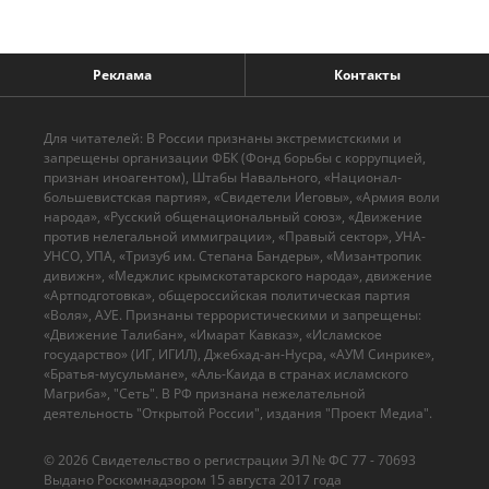
Реклама
Контакты
Для читателей: В России признаны экстремистскими и
запрещены организации ФБК (Фонд борьбы с коррупцией,
признан иноагентом), Штабы Навального, «Национал-
большевистская партия», «Свидетели Иеговы», «Армия воли
народа», «Русский общенациональный союз», «Движение
против нелегальной иммиграции», «Правый сектор», УНА-
УНСО, УПА, «Тризуб им. Степана Бандеры», «Мизантропик
дивижн», «Меджлис крымскотатарского народа», движение
«Артподготовка», общероссийская политическая партия
«Воля», АУЕ. Признаны террористическими и запрещены:
«Движение Талибан», «Имарат Кавказ», «Исламское
государство» (ИГ, ИГИЛ), Джебхад-ан-Нусра, «АУМ Синрике»,
«Братья-мусульмане», «Аль-Каида в странах исламского
Магриба», "Сеть". В РФ признана нежелательной
деятельность "Открытой России", издания "Проект Медиа".
© 2026 Cвидетельство о регистрации ЭЛ № ФС 77 - 70693
Выдано Роскомнадзором 15 августа 2017 года