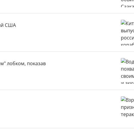
ций США
м" лобком, показав