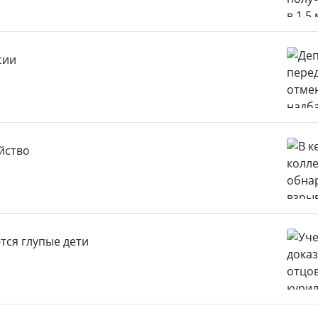
сии
йство
тся глупые дети