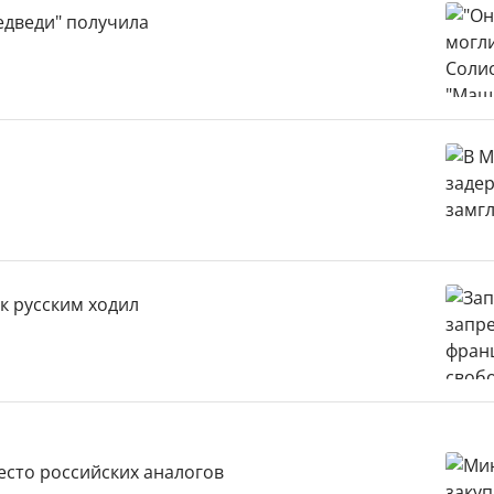
едведи" получила
к русским ходил
есто российских аналогов