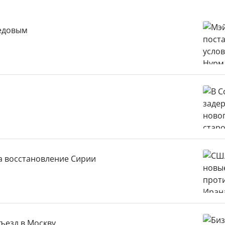
медовым
а восстановление Сирии
ъезд в Москву