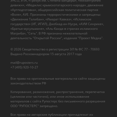
УНСО, УПА, «Тризуб им. Степана Бандеры», «Мизантропик
дивижн», «Меджлис крымскотатарского народа», движение
«Артподготовка», общероссийская политическая партия
«Воля», АУЕ. Признаны террористическими и запрещены:
«Движение Талибан», «Имарат Кавказ», «Исламское
государство» (ИГ, ИГИЛ), Джебхад-ан-Нусра, «АУМ Синрике»,
«Братья-мусульмане», «Аль-Каида в странах исламского
Магриба», "Сеть". В РФ признана нежелательной
деятельность "Открытой России", издания "Проект Медиа".
© 2026 Cвидетельство о регистрации ЭЛ № ФС 77 - 70693
Выдано Роскомнадзором 15 августа 2017 года
mail@ruposters.ru
+7 (495) 920-10-27
Все права на оригинальные материалы на сайте защищены
законодательством РФ
Копирование, размножение, распространение, перепечатка
(целиком или частично), или иное использование
материалов с сайта Рупостерс без письменного разрешения
ООО "РУПОСТЕРС" запрещено.
Все права на авторские публикации принадлежат их