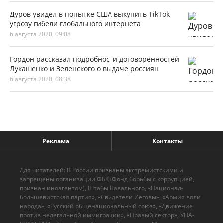
Дуров увидел в попытке США выкупить TikTok
угрозу гибели глобального интернета
6 августа 2020, 09:08
Гордон рассказал подробности договоренностей
Лукашенко и Зеленского о выдаче россиян
6 августа 2020, 08:38
Реклама
Контакты
Для читателей: В России признаны экстремистскими и
запрещены организации ФБК (Фонд борьбы с коррупцией,
признан иноагентом), Штабы Навального, «Национал-
большевистская партия», «Свидетели Иеговы», «Армия воли
народа», «Русский общенациональный союз», «Движение
против нелегальной иммиграции», «Правый сектор», УНА-