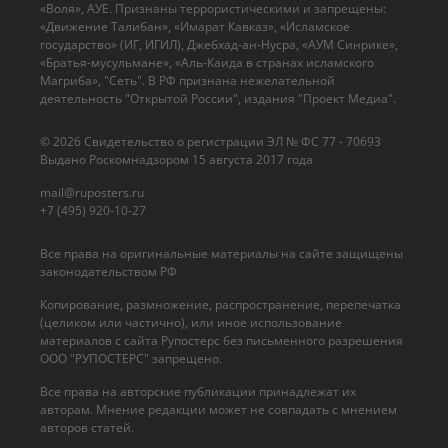
«Воля», АУЕ. Признаны террористическими и запрещены:
«Движение Талибан», «Имарат Кавказ», «Исламское
государство» (ИГ, ИГИЛ), Джебхад-ан-Нусра, «АУМ Синрике»,
«Братья-мусульмане», «Аль-Каида в странах исламского
Магриба», "Сеть". В РФ признана нежелательной
деятельность "Открытой России", издания "Проект Медиа".
© 2026 Cвидетельство о регистрации ЭЛ № ФС 77 - 70693
Выдано Роскомнадзором 15 августа 2017 года
mail@ruposters.ru
+7 (495) 920-10-27
Все права на оригинальные материалы на сайте защищены
законодательством РФ
Копирование, размножение, распространение, перепечатка
(целиком или частично), или иное использование
материалов с сайта Рупостерс без письменного разрешения
ООО "РУПОСТЕРС" запрещено.
Все права на авторские публикации принадлежат их
авторам. Мнение редакции может не совпадать с мнением
авторов статей.