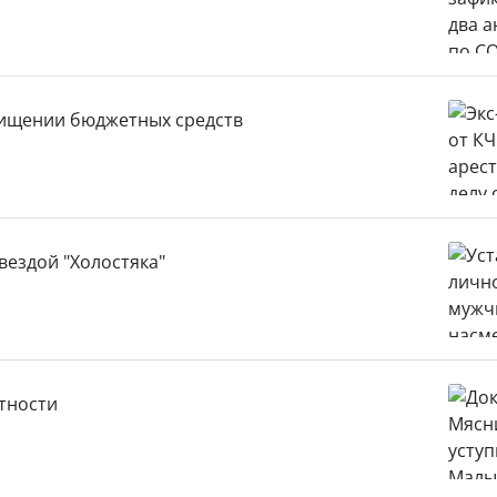
 хищении бюджетных средств
вездой "Холостяка"
тности