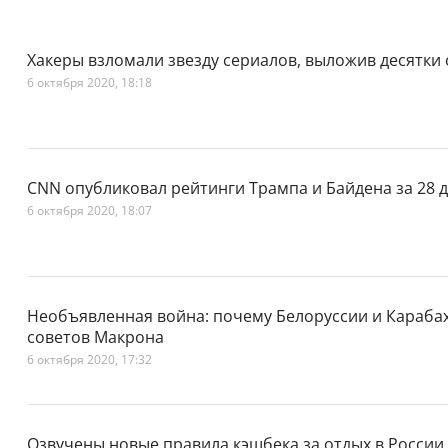
Хакеры взломали звезду сериалов, выложив десятки
6 октября 2020, 18:18
CNN опубликовал рейтинги Трампа и Байдена за 28 
6 октября 2020, 18:07
Необъявленная война: почему Белоруссии и Карабах
советов Макрона
6 октября 2020, 17:32
Озвучены новые правила кэшбека за отдых в России