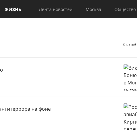
ЖИЗНЬ
Лента новостей
Москва
Общество
6 октяб
ро
антитеррора на фоне