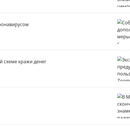
оронавирусом
й схеме кражи денег