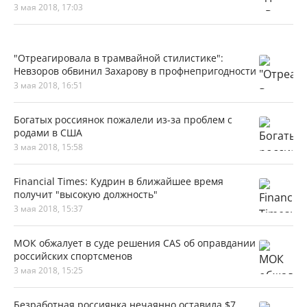
3 мая 2018, 17:03
"Отреагировала в трамвайной стилистике":
Невзоров обвинил Захарову в профнепригодности
3 мая 2018, 16:51
Богатых россиянок пожалели из-за проблем с
родами в США
3 мая 2018, 15:58
Financial Times: Кудрин в ближайшее время
получит "высокую должность"
3 мая 2018, 15:37
МОК обжалует в суде решения CAS об оправдании
российских спортсменов
3 мая 2018, 15:25
Безработная россиянка нечаянно оставила $7