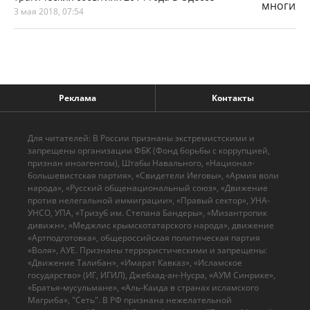
3 мая 2018, 07:54
Реклама
Контакты
Для читателей: В России признаны экстремистскими и
запрещены организации ФБК (Фонд борьбы с коррупцией,
признан иноагентом), Штабы Навального, «Национал-
большевистская партия», «Свидетели Иеговы», «Армия воли
народа», «Русский общенациональный союз», «Движение
против нелегальной иммиграции», «Правый сектор», УНА-
УНСО, УПА, «Тризуб им. Степана Бандеры», «Мизантропик
дивижн», «Меджлис крымскотатарского народа», движение
«Артподготовка», общероссийская политическая партия
«Воля», АУЕ. Признаны террористическими и запрещены:
«Движение Талибан», «Имарат Кавказ», «Исламское
государство» (ИГ, ИГИЛ), Джебхад-ан-Нусра, «АУМ Синрике»,
«Братья-мусульмане», «Аль-Каида в странах исламского
Магриба», "Сеть". В РФ признана нежелательной