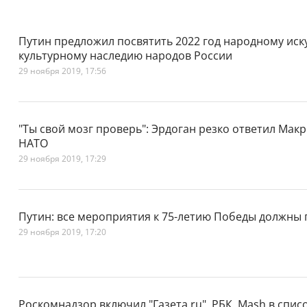
Путин предложил посвятить 2022 год народному иск
культурному наследию народов России
29 ноября 2019, 17:56
"Ты свой мозг проверь": Эрдоган резко ответил Мак
НАТО
29 ноября 2019, 17:29
Путин: все мероприятия к 75-летию Победы должны 
29 ноября 2019, 17:20
Роскомнадзор включил "Газета.ru", РБК, Mash в спис