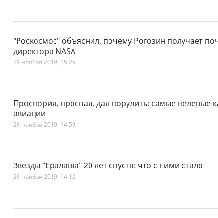
"Роскосмос" объяснил, почему Рогозин получает по
директора NASA
29 ноября 2019, 15:26
Проспорил, проспал, дал порулить: самые нелепые 
авиации
29 ноября 2019, 14:59
Звезды "Ералаша" 20 лет спустя: что с ними стало
29 ноября 2019, 14:12