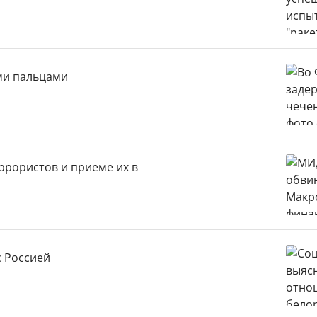
ми пальцами
рористов и приеме их в
с Россией