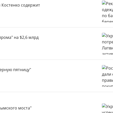
я Костенко содержит
прома" на $2,6 млрд
черную пятницу"
рымского моста"