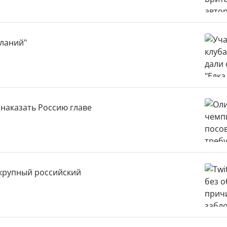
еланий"
наказать Россию главе
 крупный российский