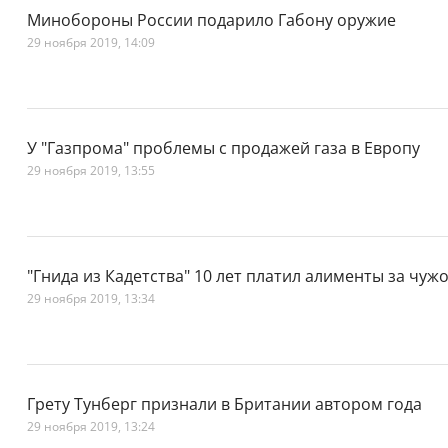
Минобороны России подарило Габону оружие
29 ноября 2019, 14:09
У "Газпрома" проблемы с продажей газа в Европу
29 ноября 2019, 13:55
"Гнида из Кадетства" 10 лет платил алименты за чужо
29 ноября 2019, 13:34
Грету Тунберг признали в Британии автором года
29 ноября 2019, 13:24