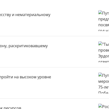
усству и нематериальному
рону, раскритиковавшему
пройти на высоком уровне
ок ресурсов,