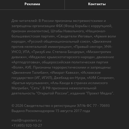
Реклама
Контакты
Для читателей: В России признаны экстремистскими и
запрещены организации ФБК (Фонд борьбы с коррупцией,
признан иноагентом), Штабы Навального, «Национал-
большевистская партия», «Свидетели Иеговы», «Армия воли
народа», «Русский общенациональный союз», «Движение
против нелегальной иммиграции», «Правый сектор», УНА-
УНСО, УПА, «Тризуб им. Степана Бандеры», «Мизантропик
дивижн», «Меджлис крымскотатарского народа», движение
«Артподготовка», общероссийская политическая партия
«Воля», АУЕ. Признаны террористическими и запрещены:
«Движение Талибан», «Имарат Кавказ», «Исламское
государство» (ИГ, ИГИЛ), Джебхад-ан-Нусра, «АУМ Синрике»,
«Братья-мусульмане», «Аль-Каида в странах исламского
Магриба», "Сеть". В РФ признана нежелательной
деятельность "Открытой России", издания "Проект Медиа".
© 2026 Cвидетельство о регистрации ЭЛ № ФС 77 - 70693
Выдано Роскомнадзором 15 августа 2017 года
mail@ruposters.ru
+7 (495) 920-10-27