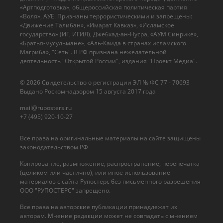
«Артподготовка», общероссийская политическая партия
«Воля», АУЕ. Признаны террористическими и запрещены:
«Движение Талибан», «Имарат Кавказ», «Исламское
государство» (ИГ, ИГИЛ), Джебхад-ан-Нусра, «АУМ Синрике»,
«Братья-мусульмане», «Аль-Каида в странах исламского
Магриба», "Сеть". В РФ признана нежелательной
деятельность "Открытой России", издания "Проект Медиа".
© 2026 Cвидетельство о регистрации ЭЛ № ФС 77 - 70693
Выдано Роскомнадзором 15 августа 2017 года
mail@ruposters.ru
+7 (495) 920-10-27
Все права на оригинальные материалы на сайте защищены
законодательством РФ
Копирование, размножение, распространение, перепечатка
(целиком или частично), или иное использование
материалов с сайта Рупостерс без письменного разрешения
ООО "РУПОСТЕРС" запрещено.
Все права на авторские публикации принадлежат их
авторам. Мнение редакции может не совпадать с мнением