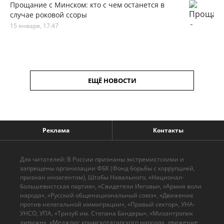
Прощание с Минском: кто с чем останется в
случае роковой ссоры
15 января, 17:47
ЕЩЁ НОВОСТИ
Реклама
Контакты
Для читателей: В России признаны экстремистскими и
запрещены организации ФБК (Фонд борьбы с коррупцией,
признан иноагентом), Штабы Навального, «Национал-
большевистская партия», «Свидетели Иеговы», «Армия воли
народа», «Русский общенациональный союз», «Движение
против нелегальной иммиграции», «Правый сектор», УНА-
УНСО, УПА, «Тризуб им. Степана Бандеры», «Мизантропик
дивижн», «Меджлис крымскотатарского народа», движение