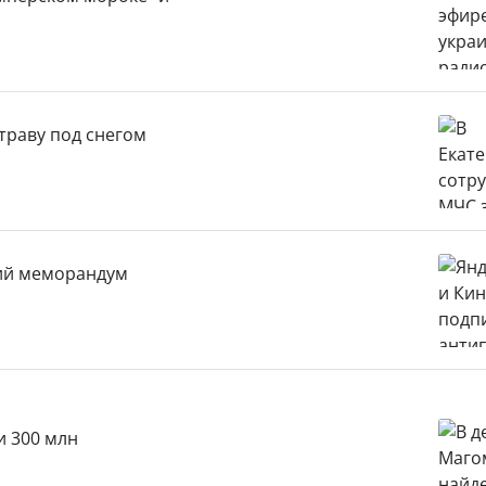
траву под снегом
кий меморандум
и 300 млн