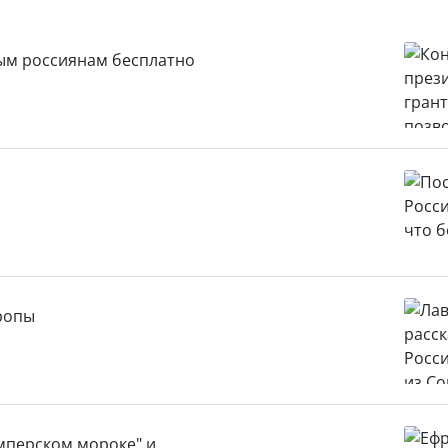
вым россиянам бесплатно
вропы
имперском мороке" и