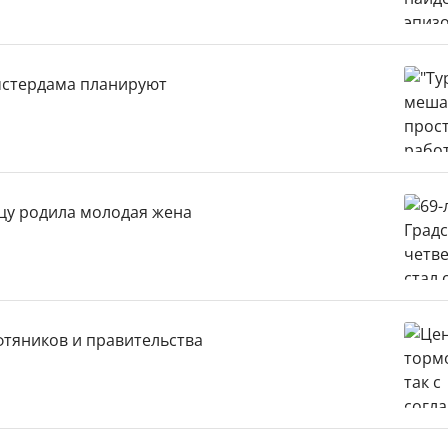
Амстердама планируют
вцу родила молодая жена
фтяников и правительства