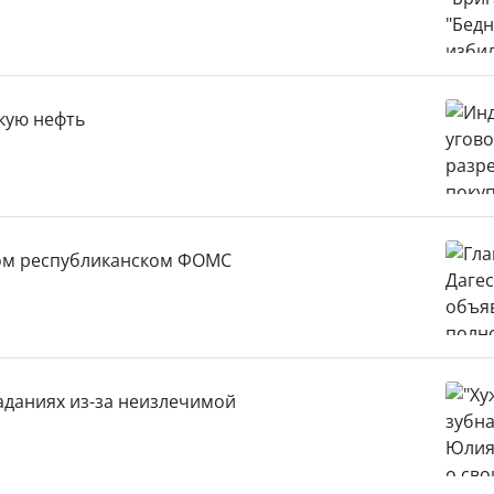
кую нефть
ном республиканском ФОМС
раданиях из-за неизлечимой