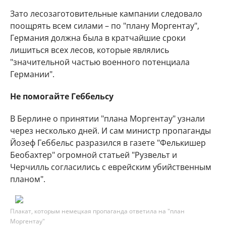
Зато лесозаготовительные кампании следовало
поощрять всем силами – по "плану Моргентау",
Германия должна была в кратчайшие сроки
лишиться всех лесов, которые являлись
"значительной частью военного потенциала
Германии".
Не помогайте Геббельсу
В Берлине о принятии "плана Моргентау" узнали
через несколько дней. И сам министр пропаганды
Йозеф Геббельс разразился в газете "Фелькишер
Беобахтер" огромной статьей "Рузвельт и
Черчилль согласились с еврейским убийственным
планом".
Плакат, которым немецкая пропаганда ответила на "план
Моргентау"