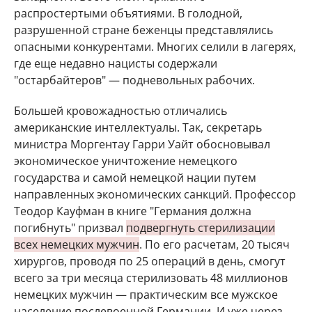
распростертыми объятиями. В голодной,
разрушенной стране беженцы представлялись
опасными конкурентами. Многих селили в лагерях,
где еще недавно нацисты содержали
"остарбайтеров" — подневольных рабочих.
Большей кровожадностью отличались
американские интеллектуалы. Так, секретарь
министра Моргентау Гарри Уайт обосновывал
экономическое уничтожение немецкого
государства и самой немецкой нации путем
направленных экономических санкций. Профессор
Теодор Кауфман в книге "Германия должна
погибнуть" призвал
подвергнуть стерилизации
всех немецких мужчин
. По его расчетам, 20 тысяч
хирургов, проводя по 25 операций в день, смогут
всего за три месяца стерилизовать 48 миллионов
немецких мужчин — практическим все мужское
население послевоенной Германии. И уже через