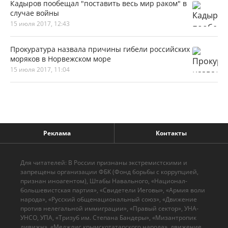
Кадыров пообещал "поставить весь мир раком" в
случае войны
15 июля 2017, 12:43
Прокуратура назвала причины гибели российских
моряков в Норвежском море
15 июля 2017, 11:04
Реклама
Контакты
Для читателей: В России признаны экстремистскими и
запрещены организации ФБК (Фонд борьбы с коррупцией,
признан иноагентом), Штабы Навального, «Национал-
большевистская партия», «Свидетели Иеговы», «Армия воли
народа», «Русский общенациональный союз», «Движение
против нелегальной иммиграции», «Правый сектор», УНА-
УНСО, УПА, «Тризуб им. Степана Бандеры», «Мизантропик
дивижн», «Меджлис крымскотатарского народа», движение