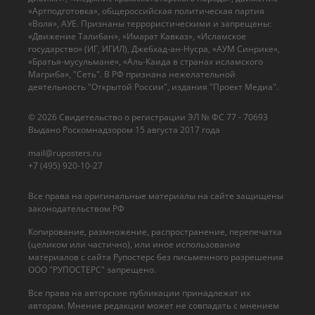
«Артподготовка», общероссийская политическая партия
«Воля», АУЕ. Признаны террористическими и запрещены:
«Движение Талибан», «Имарат Кавказ», «Исламское
государство» (ИГ, ИГИЛ), Джебхад-ан-Нусра, «АУМ Синрике»,
«Братья-мусульмане», «Аль-Каида в странах исламского
Магриба», "Сеть". В РФ признана нежелательной
деятельность "Открытой России", издания "Проект Медиа".
© 2026 Cвидетельство о регистрации ЭЛ № ФС 77 - 70693
Выдано Роскомнадзором 15 августа 2017 года
mail@ruposters.ru
+7 (495) 920-10-27
Все права на оригинальные материалы на сайте защищены
законодательством РФ
Копирование, размножение, распространение, перепечатка
(целиком или частично), или иное использование
материалов с сайта Рупостерс без письменного разрешения
ООО "РУПОСТЕРС" запрещено.
Все права на авторские публикации принадлежат их
авторам. Мнение редакции может не совпадать с мнением