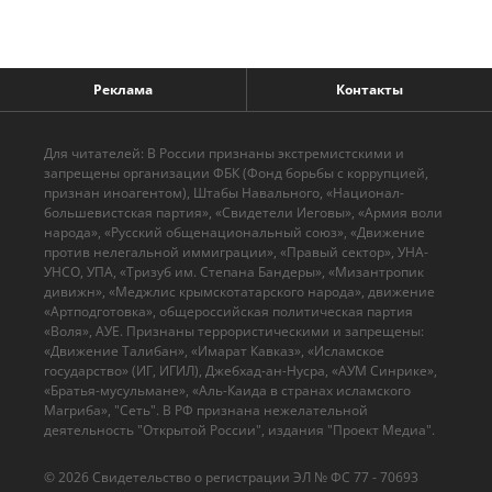
Реклама
Контакты
Для читателей: В России признаны экстремистскими и
запрещены организации ФБК (Фонд борьбы с коррупцией,
признан иноагентом), Штабы Навального, «Национал-
большевистская партия», «Свидетели Иеговы», «Армия воли
народа», «Русский общенациональный союз», «Движение
против нелегальной иммиграции», «Правый сектор», УНА-
УНСО, УПА, «Тризуб им. Степана Бандеры», «Мизантропик
дивижн», «Меджлис крымскотатарского народа», движение
«Артподготовка», общероссийская политическая партия
«Воля», АУЕ. Признаны террористическими и запрещены:
«Движение Талибан», «Имарат Кавказ», «Исламское
государство» (ИГ, ИГИЛ), Джебхад-ан-Нусра, «АУМ Синрике»,
«Братья-мусульмане», «Аль-Каида в странах исламского
Магриба», "Сеть". В РФ признана нежелательной
деятельность "Открытой России", издания "Проект Медиа".
© 2026 Cвидетельство о регистрации ЭЛ № ФС 77 - 70693