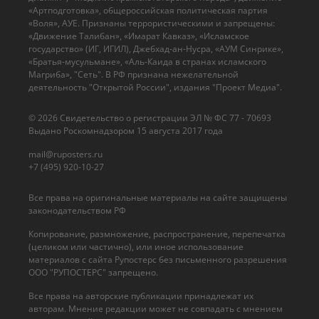
«Артподготовка», общероссийская политическая партия
«Воля», АУЕ. Признаны террористическими и запрещены:
«Движение Талибан», «Имарат Кавказ», «Исламское
государство» (ИГ, ИГИЛ), Джебхад-ан-Нусра, «АУМ Синрике»,
«Братья-мусульмане», «Аль-Каида в странах исламского
Магриба», "Сеть". В РФ признана нежелательной
деятельность "Открытой России", издания "Проект Медиа".
© 2026 Cвидетельство о регистрации ЭЛ № ФС 77 - 70693
Выдано Роскомнадзором 15 августа 2017 года
mail@ruposters.ru
+7 (495) 920-10-27
Все права на оригинальные материалы на сайте защищены
законодательством РФ
Копирование, размножение, распространение, перепечатка
(целиком или частично), или иное использование
материалов с сайта Рупостерс без письменного разрешения
ООО "РУПОСТЕРС" запрещено.
Все права на авторские публикации принадлежат их
авторам. Мнение редакции может не совпадать с мнением