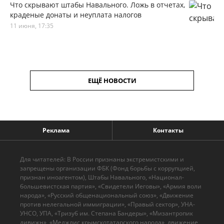
Что скрывают штабы Навального. Ложь в отчетах,
краденые донаты и неуплата налогов
11 июня, 17:35
ЕЩЁ НОВОСТИ
Реклама
Контакты
Для читателей: В России признаны экстремистскими и
запрещены организации ФБК (Фонд борьбы с коррупцией,
признан иноагентом), Штабы Навального, «Национал-
большевистская партия», «Свидетели Иеговы», «Армия воли
народа», «Русский общенациональный союз», «Движение
против нелегальной иммиграции», «Правый сектор», УНА-
УНСО, УПА, «Тризуб им. Степана Бандеры», «Мизантропик
дивижн», «Меджлис крымскотатарского народа», движение