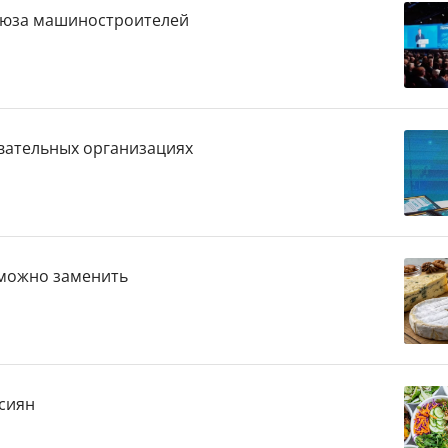
Союза машиностроителей
овательных организациях
о можно заменить
сиян