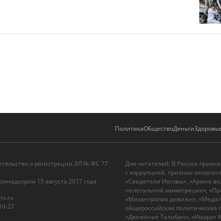
Политика
Общество
Деньги
Здоровь
етельство о регистрации ЭЛ № ФС 77
Для читателей: В России призн
с коррупцией, признан иноаген
омнадзором 15 августа 2017 года
«Свидетели Иеговы», «Армия во
нелегальной иммиграции», «Пра
rs.ru
«Мизантропик дивижн», «Меджли
10-27
общероссийская политическая п
«Движение Талибан», «Имарат Ка