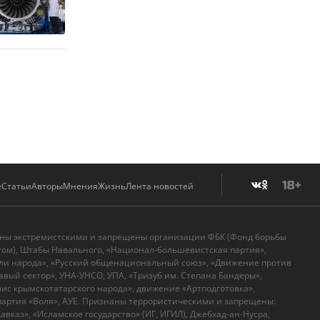
е
Статьи
Авторы
Мнения
Жизнь
Лента новостей
аны экстремистскими и запрещены организации ФБК (Фонд борьбы
том), Штабы Навального, «Национал-большевистская партия»,
ли народа», «Русский общенациональный союз», «Движение против
вый сектор», УНА-УНСО, УПА, «Тризуб им. Степана Бандеры»,
с крымскотатарского народа», движение «Артподготовка»,
артия «Воля», АУЕ. Признаны террористическими и запрещены:
вказ», «Исламское государство» (ИГ, ИГИЛ), Джебхад-ан-Нусра,