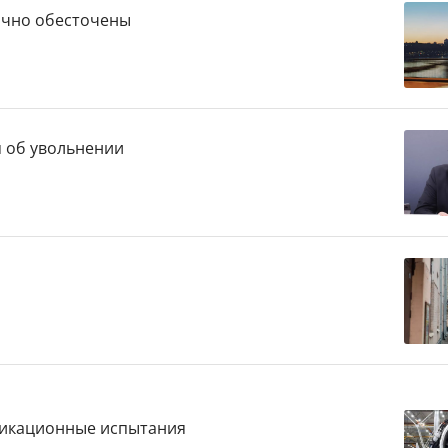
ично обесточены
я об увольнении
ификационные испытания