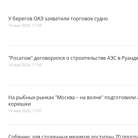
У берегов ОАЭ захватили торговое судно
14 мая 2026, 17:49
"Росатом" договорился о строительстве АЭС в Руанд
14 мая 2026, 17:39
На рыбных рынках "Москва – на волне" подготовили
корюшки
14 мая 2026, 17:07
Собянин: для столичных медиков доступны 70 прог