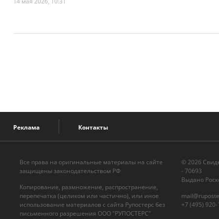
14 мая 2026, 10:31
Реклама
Контакты
Все права на оригинальные материалы на сайте
© 2026 Cвид
защищены законодательством РФ
- 70693
Выдано Роск
Копирование, размножение, распространение,
перепечатка (целиком или частично), или иное
mail@ruposte
использование материалов с сайта Рупостерс без
+7 (495) 920-
письменного разрешения ООО "РУПОСТЕРС"