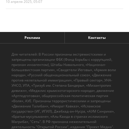
10 апреля 2025, 05:07
Реклама
Контакты
Для читателей: В России признаны экстремистскими и
запрещены организации ФБК (Фонд борьбы с коррупцией,
признан иноагентом), Штабы Навального, «Национал-
большевистская партия», «Свидетели Иеговы», «Армия воли
народа», «Русский общенациональный союз», «Движение
против нелегальной иммиграции», «Правый сектор», УНА-
УНСО, УПА, «Тризуб им. Степана Бандеры», «Мизантропик
дивижн», «Меджлис крымскотатарского народа», движение
«Артподготовка», общероссийская политическая партия
«Воля», АУЕ. Признаны террористическими и запрещены:
«Движение Талибан», «Имарат Кавказ», «Исламское
государство» (ИГ, ИГИЛ), Джебхад-ан-Нусра, «АУМ Синрике»,
«Братья-мусульмане», «Аль-Каида в странах исламского
Магриба», "Сеть". В РФ признана нежелательной
деятельность "Открытой России", издания "Проект Медиа".