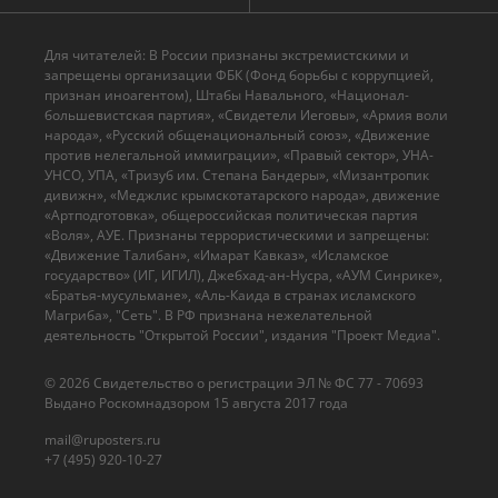
Для читателей: В России признаны экстремистскими и
запрещены организации ФБК (Фонд борьбы с коррупцией,
признан иноагентом), Штабы Навального, «Национал-
большевистская партия», «Свидетели Иеговы», «Армия воли
народа», «Русский общенациональный союз», «Движение
против нелегальной иммиграции», «Правый сектор», УНА-
УНСО, УПА, «Тризуб им. Степана Бандеры», «Мизантропик
дивижн», «Меджлис крымскотатарского народа», движение
«Артподготовка», общероссийская политическая партия
«Воля», АУЕ. Признаны террористическими и запрещены:
«Движение Талибан», «Имарат Кавказ», «Исламское
государство» (ИГ, ИГИЛ), Джебхад-ан-Нусра, «АУМ Синрике»,
«Братья-мусульмане», «Аль-Каида в странах исламского
Магриба», "Сеть". В РФ признана нежелательной
деятельность "Открытой России", издания "Проект Медиа".
© 2026 Cвидетельство о регистрации ЭЛ № ФС 77 - 70693
Выдано Роскомнадзором 15 августа 2017 года
mail@ruposters.ru
+7 (495) 920-10-27