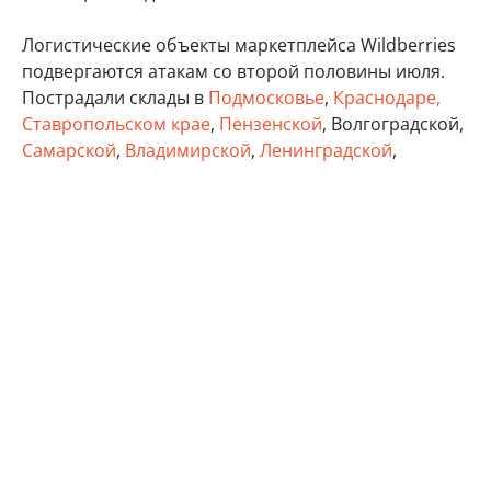
Логистические объекты маркетплейса Wildberries
подвергаются атакам со второй половины июля.
Пострадали склады в
Подмосковье
,
Краснодаре,
Ставропольском крае
,
Пензенской
, Волгоградской,
Самарской
,
Владимирской
,
Ленинградской
,
Тверской
, Тульской областях, а также в Удмуртии,
Татарстане и Крыму.
бизнес
Минэкономразвития России
Wildberries
Автор:
Виктор Садальцев