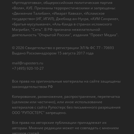
«Артподготовка», общероссийская политическая партия
«Воля», АУЕ. Признаны террористическими и запрещены:
«Движение Талибан», «Имарат Кавказ», «Исламское
государство» (ИГ, ИГИЛ), Джебхад-ан-Нусра, «АУМ Синрике»,
«Братья-мусульмане», «Аль-Каида в странах исламского
Магриба», "Сеть". В РФ признана нежелательной
деятельность "Открытой России", издания "Проект Медиа".
© 2026 Cвидетельство о регистрации ЭЛ № ФС 77 - 70693
Выдано Роскомнадзором 15 августа 2017 года
mail@ruposters.ru
+7 (495) 920-10-27
Все права на оригинальные материалы на сайте защищены
законодательством РФ
Копирование, размножение, распространение, перепечатка
(целиком или частично), или иное использование
материалов с сайта Рупостерс без письменного разрешения
ООО "РУПОСТЕРС" запрещено.
Все права на авторские публикации принадлежат их
авторам. Мнение редакции может не совпадать с мнением
авторов статей.