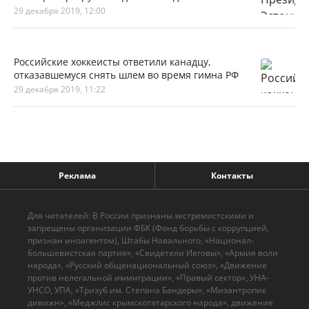
29 декабря 2019, 12:00
Российские хоккеисты ответили канадцу,
отказавшемуся снять шлем во время гимна РФ
29 декабря 2019, 11:22
Реклама
Контакты
Для читателей: В России признаны экстремистскими и
запрещены организации ФБК (Фонд борьбы с коррупцией,
признан иноагентом), Штабы Навального, «Национал-
большевистская партия», «Свидетели Иеговы», «Армия воли
народа», «Русский общенациональный союз», «Движение
против нелегальной иммиграции», «Правый сектор», УНА-
УНСО, УПА, «Тризуб им. Степана Бандеры», «Мизантропик
дивижн», «Меджлис крымскотатарского народа», движение