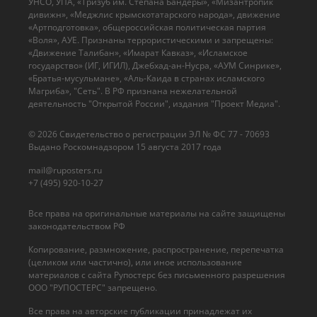
УНСО, УПА, «Тризуб им. Степана Бандеры», «Мизантропик
дивижн», «Меджлис крымскотатарского народа», движение
«Артподготовка», общероссийская политическая партия
«Воля», АУЕ. Признаны террористическими и запрещены:
«Движение Талибан», «Имарат Кавказ», «Исламское
государство» (ИГ, ИГИЛ), Джебхад-ан-Нусра, «АУМ Синрике»,
«Братья-мусульмане», «Аль-Каида в странах исламского
Магриба», "Сеть". В РФ признана нежелательной
деятельность "Открытой России", издания "Проект Медиа".
© 2026 Cвидетельство о регистрации ЭЛ № ФС 77 - 70693
Выдано Роскомнадзором 15 августа 2017 года
mail@ruposters.ru
+7 (495) 920-10-27
Все права на оригинальные материалы на сайте защищены
законодательством РФ
Копирование, размножение, распространение, перепечатка
(целиком или частично), или иное использование
материалов с сайта Рупостерс без письменного разрешения
ООО "РУПОСТЕРС" запрещено.
Все права на авторские публикации принадлежат их