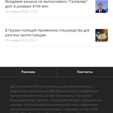
Молдавия решила не выплачивать "Газпрому"
долг в размере $709 млн
29 ноября 2024, 11:13
В Грузии полиция применила спецсредства для
разгона протестующих
29 ноября 2024, 05:21
Реклама
Контакты
Для читателей: В России признаны экстремистскими и
запрещены организации ФБК (Фонд борьбы с коррупцией,
признан иноагентом), Штабы Навального, «Национал-
большевистская партия», «Свидетели Иеговы», «Армия воли
народа», «Русский общенациональный союз», «Движение
против нелегальной иммиграции», «Правый сектор», УНА-