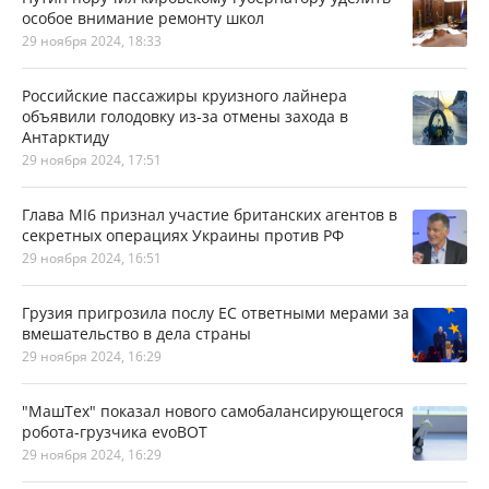
особое внимание ремонту школ
29 ноября 2024, 18:33
Российские пассажиры круизного лайнера
объявили голодовку из-за отмены захода в
Антарктиду
29 ноября 2024, 17:51
Глава MI6 признал участие британских агентов в
секретных операциях Украины против РФ
29 ноября 2024, 16:51
Грузия пригрозила послу ЕС ответными мерами за
вмешательство в дела страны
29 ноября 2024, 16:29
"МашТех" показал нового самобалансирующегося
робота-грузчика evoBOT
29 ноября 2024, 16:29