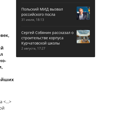
Польский МИД вызвал
российского посла
31 июля, 18:13
Сергей Собянин рассказал о
век,
строительстве корпуса
Курчатовской школы
ий
2 августа, 17:27
ил
но-
и,
чайших
 <...>
ной