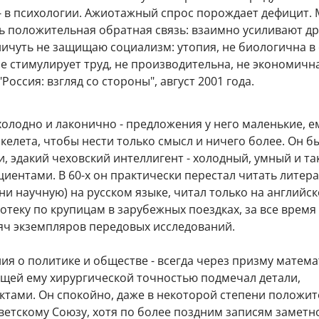
- в психологии. Ажиотажный спрос порождает дефицит.
ь положительная обратная связь: взаимно усиливают др
 ничуть не защищаю социализм: утопия, не биологична в
не стимулирует труд, не производительна, не экономична"
Россия: взгляд со стороны", август 2001 года.
олодно и лаконично - предложения у него маленькие, е
келета, чтобы нести только смысл и ничего более. Он б
и, эдакий чеховский интеллигент - холодный, умный и та
иентами. В 60-х он практически перестал читать литера
и научную) на русском языке, читал только на английск
теку по крупицам в зарубежных поездках, за все время
сяч экземпляров передовых исследований.
я о политике и обществе - всегда через призму матема
ущей ему хирургической точностью подмечал детали,
ктами. Он спокойно, даже в некоторой степени положи
ветскому Союзу, хотя по более поздним записям заметно