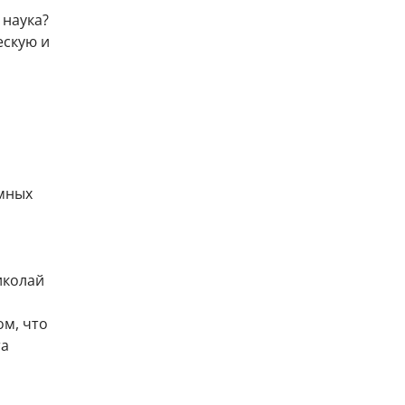
 наука?
ескую и
мных
иколай
ом, что
та