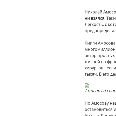
Николай Амосов
ни взялся. Та
Легкость, с ко
предопределил
Книги Амосова
многомиллионн
автор простых
жизней на фро
хирургов - есл
тысяч. В его д
Амосов со свое
Но Амосову не
остановиться и
брался. Кардио