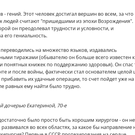
 - гений. Этот человек достигал вершин во всем, за что
ких людей считают "пришедшими из эпохи Возрождения".
торой он преодолевал трудности и условности, и
а его гениальность.
 переводились на множество языков, издавались
ыми тиражами (обывателю он больше всего известен к
 и понятных книжек по поддержанию здоровья). Он спас
нте и после войны, фактически стал основателем целой
и прибавить их удачные операции, то счет пойдет уже на
еле равных ему найти было трудно.
й дочерью Екатериной, 70-е
достаточно было просто быть хорошим хирургом - он не
 развивался во всех областях, за какое бы направление 
хирургия? Первые в СССР протезирования на сердце,