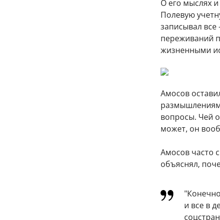
О его мыслях и
Полевую учетну
записывал все 
переживаний по
жизненными ист
Амосов оставил
размышлениями
вопросы. Чей о
может, он воо
Амосов часто 
объяснял, почем
"Конечно
и все в 
соцстран