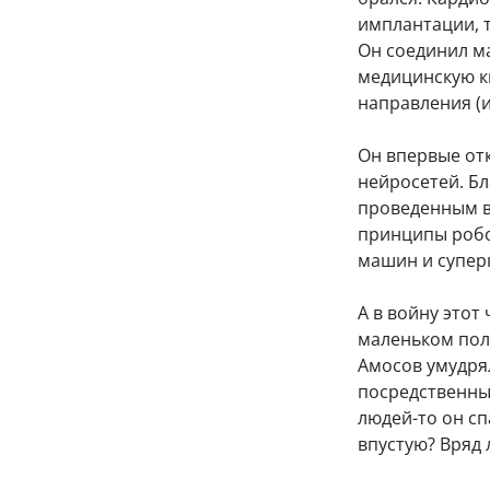
имплантации, т
Он соединил м
медицинскую к
направления (и
Он впервые отк
нейросетей. Б
проведенным в
принципы робо
машин и супер
А в войну этот
маленьком поле
Амосов умудря
посредственный
людей-то он спа
впустую? Вряд 