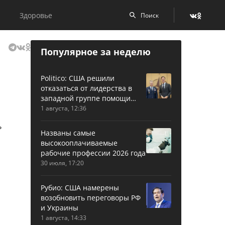
Здоровье
Популярное за неделю
Politico: США решили
отказаться от лидерства в
западной группе помощи
Украине
1 августа, 12:36
Названы самые
высокооплачиваемые
рабочие профессии 2026 года
30 июля, 17:20
Рубио: США намерены
возобновить переговоры РФ
и Украины
1 августа, 14:33