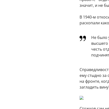
значит, и не б
В 1940-м откос
раскопали како
Не было 
высшего 
честь от
подчинят
Справедливост
ему стыдно за 
на фронте, ког
загладить вину
Стожков сам не