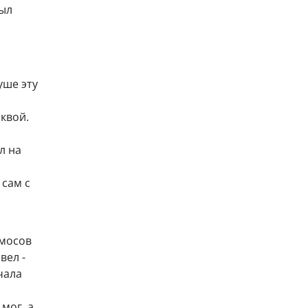
был
уше эту
квой.
л на
 сам с
Амосов
вел -
чала
мог, а