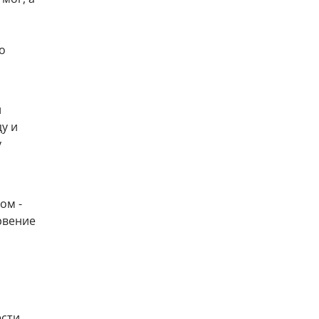
о
л
у и
у
ом -
рвение
ести