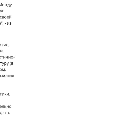
 Между
уг
 своей
, - из
мкие,
ыл
ктично-
туру (в
ом.
 скопил
тики.
тельно
, что