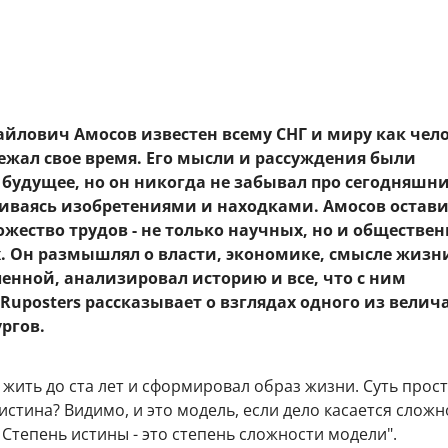
йлович Амосов известен всему СНГ и миру как чело
ежал свое время. Его мысли и рассуждения были
 будущее, но он никогда не забывал про сегодняшн
чиваясь изобретениями и находками. Амосов остав
ожество трудов - не только научных, но и обществен
. Он размышлял о власти, экономике, смысле жизн
енной, анализировал историю и все, что с ним
Ruposters рассказывает о взглядах одного из вели
ргов.
 жить до ста лет и сформировал образ жизни. Суть проста
 истина? Видимо, и это модель, если дело касается слож
 Степень истины - это степень сложности модели".