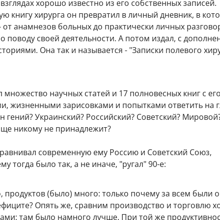
 взглядах хорошо известно из его собственных записей.
ю книгу хирурга он превратил в личный дневник, в кот
- от анамнезов больных до практически личных разгово
 поводу своей деятельности. А потом издал, с дополне
ориями. Она так и называется - "Записки полевого хиру
 множество научных статей и 17 полновесных книг с ег
, жизненными зарисовками и попытками ответить на 
н гений? Украинский? Российский? Советский? Мировой?
бще никому не принадлежит?
сравнивал современную ему Россию и Советский Союз,
у тогда было так, а не иначе, "ругал" 90-е:
, продуктов (было) много: только почему за всем были 
дефиците? Опять же, сравним производство и торговлю хо
ами: там было намного лучше. При той же продуктивнос