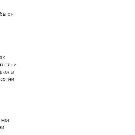
 бы он
ак
 тысячи
 школы
 сотни
 мог
ни