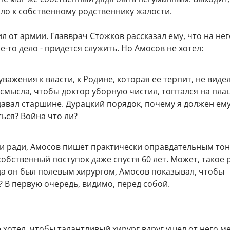
ыло к собственному родственнику жалости.
ил от армии. Главврач Стожков рассказал ему, что на нег
е-то дело - придется служить. Но Амосов не хотел:
уважения к власти, к Родине, которая ее терпит, не виде
смысла, чтобы доктор уборную чистил, топтался на плац
давал старшине. Дурацкий порядок, почему я должен ем
ься? Война что ли?
и ради, Амосов пишет практически оправдательным тон
собственный поступок даже спустя 60 лет. Может, такое 
да он был полевым хирургом, Амосов показывал, чтобы
? В первую очередь, видимо, перед собой.
 хотел, чтобы талантливый хирург вдруг ушел от него м