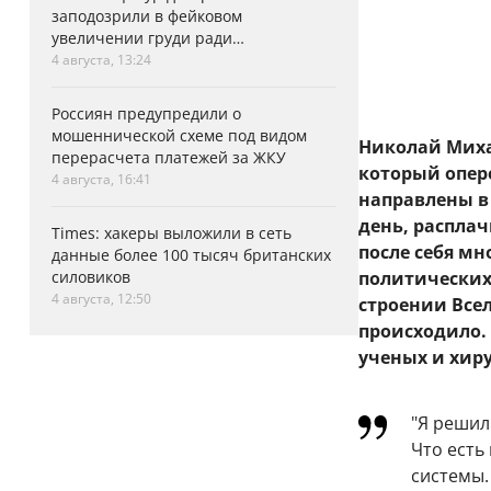
заподозрили в фейковом
увеличении груди ради
аэродинамики
4 августа, 13:24
Россиян предупредили о
мошеннической схеме под видом
Николай Миха
перерасчета платежей за ЖКУ
который опер
4 августа, 16:41
направлены в
день, распла
Times: хакеры выложили в сеть
после себя мн
данные более 100 тысяч британских
силовиков
политических
4 августа, 12:50
строении Всел
происходило. 
ученых и хиру
"Я решил
Что есть
системы.