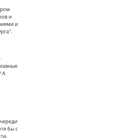
ором
ров и
ниями и
рга".
о
главные
 А
очереди
тя бы с
ти.