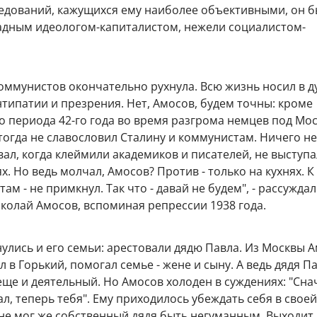
ледований, кажущихся ему наиболее объективными, он 
адным идеологом-капиталистом, нежели социалистом-
коммунистов окончательно рухнула. Всю жизнь носил в д
нтипатии и презрения. Нет, Амосов, будем точны: кроме
о периода 42-го года во время разгрома немцев под Мос
тогда не славословил Сталину и коммунистам. Ничего не
ал, когда клеймили академиков и писателей, не выступа
х. Но ведь молчал, Амосов? Против - только на кухнях. К
ам - не примкнул. Так что - давай не будем", - рассуждал
колай Амосов, вспоминая репрессии 1938 года.
улись и его семьи: арестовали дядю Павла. Из Москвы 
 в Горький, помогал семье - жене и сыну. А ведь дядя Па
ще и деятельный. Но Амосов холоден в суждениях: "Сна
л, теперь тебя". Ему приходилось убеждать себя в своей
 не мог же собственный дядя быть негуманным. Выходит, 