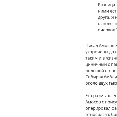
Разница 
ними ест
друга. Я
основе, 
очерков "
Писал Амосов х
укорочены до с
таким и в жизн
циничный с пац
большей степен
Собирал библио
около двух ты
Его размышлени
Амосов с прис
оперировал фа
относился к Со