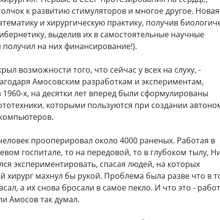
олчок к развитию стимуляторов и многое другое. Новая
атематику и хирургическую практику, получив биологич
ибернетику, выделив их в самостоятельные научные
 получил на них финансирование!).
рыл возможности того, что сейчас у всех на слуху, -
лагодаря Амосовским разработкам и экспериментам,
 1960-х, на десятки лет вперед были сформулированы
тотехники, которыми пользуются при создании автоно
компьютеров.
 человек прооперировал около 4000 раненых. Работая в
вом госпитале, то на передовой, то в глубоком тылу, Н
лся экспериментировать, спасая людей, на которых
 хирург махнул бы рукой. Проблема была разве что в т
сал, а их снова бросали в самое пекло. И что это - рабо
ли Амосов так думал.