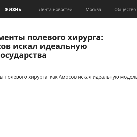
ЖИЗНЬ
Лента новостей
Москва
Общество
менты полевого хирурга:
сов искал идеальную
государства