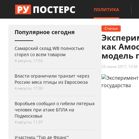
ПОЛИТИКА
Статьи
Популярное сегодня
Экспери
как Амо
Самарский склад WB полностью
модель 
сгорел со всем товаром
4 августа, 17:52
25 июля 2017, 13:56
Власти ограничили транзит через
Россию мяса птицы из Евросоюза
4 августа, 17:30
Воробьев сообщил о гибели пятерых
человек при атаке БПЛА на
Подмосковье
4 августа, 11:37
Участниц "Тур де Франс"