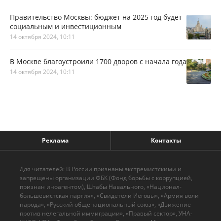
Правительство Москвы: бюджет на 2025 год будет
социальным и инвестиционным
14 октября 2024, 10:11
В Москве благоустроили 1700 дворов с начала года
14 октября 2024, 10:11
Реклама
Контакты
Для читателей: В России признаны экстремистскими и
запрещены организации ФБК (Фонд борьбы с коррупцией,
признан иноагентом), Штабы Навального, «Национал-
большевистская партия», «Свидетели Иеговы», «Армия воли
народа», «Русский общенациональный союз», «Движение
против нелегальной иммиграции», «Правый сектор», УНА-