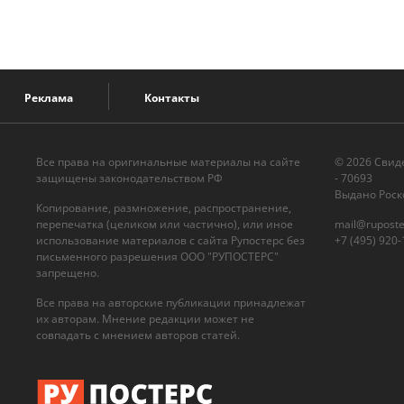
Реклама
Контакты
Все права на оригинальные материалы на сайте
© 2026 Cвид
защищены законодательством РФ
- 70693
Выдано Роск
Копирование, размножение, распространение,
перепечатка (целиком или частично), или иное
mail@ruposte
использование материалов с сайта Рупостерс без
+7 (495) 920-
письменного разрешения ООО "РУПОСТЕРС"
запрещено.
Все права на авторские публикации принадлежат
их авторам. Мнение редакции может не
совпадать с мнением авторов статей.