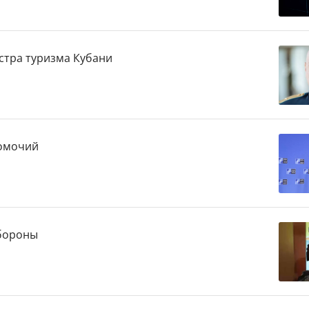
стра туризма Кубани
номочий
обороны