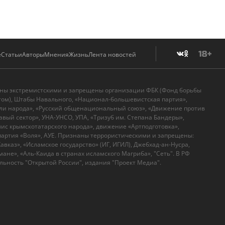
е
Статьи
Авторы
Мнения
Жизнь
Лента новостей
аны экстремистскими и запрещены организации ФБК (Фонд борьбы
том), Штабы Навального, «Национал-большевистская партия»,
ли народа», «Русский общенациональный союз», «Движение против
вый сектор», УНА-УНСО, УПА, «Тризуб им. Степана Бандеры»,
с крымскотатарского народа», движение «Артподготовка»,
артия «Воля», АУЕ. Признаны террористическими и запрещены:
вказ», «Исламское государство» (ИГ, ИГИЛ), Джебхад-ан-Нусра,
ане», «Аль-Каида в странах исламского Магриба», "Сеть". В РФ
ьность "Открытой России", издания "Проект Медиа".