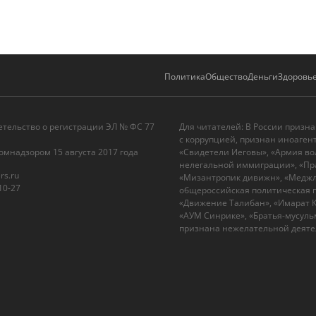
Политика
Общество
Деньги
Здоровь
етельство о регистрации ЭЛ № ФС 77
Для читателей: В России призн
с коррупцией, признан иноаген
омнадзором 15 августа 2017 года
«Свидетели Иеговы», «Армия во
нелегальной иммиграции», «Пра
rs.ru
«Мизантропик дивижн», «Меджли
10-27
общероссийская политическая п
«Движение Талибан», «Имарат Ка
«АУМ Синрике», «Братья-мусульм
признана нежелательной деятел