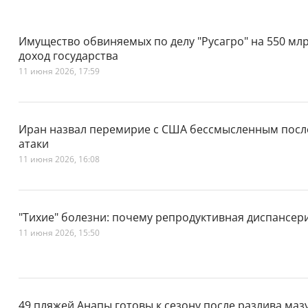
Имущество обвиняемых по делу "Русагро" на 550 мл
доход государства
11 июня 2026, 17:59
Иран назвал перемирие с США бессмысленным посл
атаки
11 июня 2026, 16:08
"Тихие" болезни: почему репродуктивная диспансер
11 июня 2026, 15:50
49 пляжей Анапы готовы к сезону после разлива маз