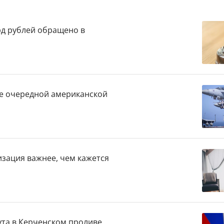
рд рублей обращено в
е очередной американской
изация важнее, чем кажется
ута в Керченском проливе