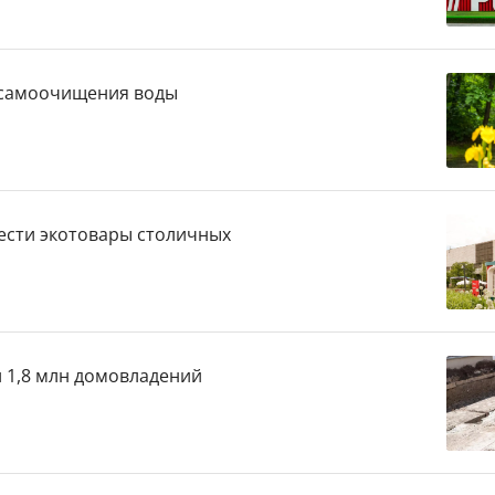
я самоочищения воды
ести экотовары столичных
 и 1,8 млн домовладений