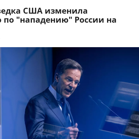
зведка США изменила
 по "нападению" России на
7