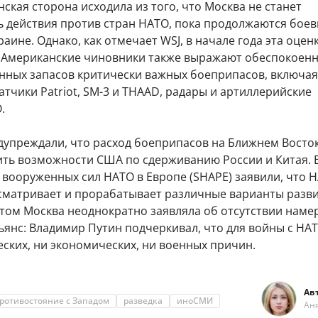
ская сторона исходила из того, что Москва не станет
 действия против стран НАТО, пока продолжаются бое
раине. Однако, как отмечает WSJ, в начале года эта оцен
 Американские чиновники также выражают обеспокоенн
енных запасов критически важных боеприпасов, включая
атчики Patriot, SM-3 и THAAD, радары и артиллерийские
.
дупреждали, что расход боеприпасов на Ближнем Восто
ить возможности США по сдерживанию России и Китая. 
вооруженных сил НАТО в Европе (SHAPE) заявили, что 
сматривает и прорабатывает различные варианты разв
этом Москва неоднократно заявляла об отсутствии наме
ьянс: Владимир Путин подчеркивал, что для войны с НА
ских, ни экономических, ни военных причин.
Ав
ротивостояние с Западом
разведка
иноСМИ
Ан