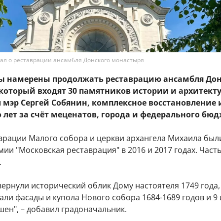
ал о реставрации ансамбля Донского монастыря
ы намерены продолжать реставрацию ансамбля Дон
 который входят 30 памятников истории и архитект
 мэр Сергей Собянин, комплексное восстановление 
 лет за счёт меценатов, города и федерального бюд
врации Малого собора и церкви архангела Михаила был
ии "Московская реставрация" в 2016 и 2017 годах. Част
.
ернули исторический облик Дому настоятеля 1749 года,
ли фасады и купола Нового собора 1684-1689 годов и 9 
ен", – добавил градоначальник.