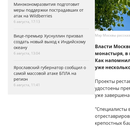
Минэкономразвития подготовит
меры поддержки пострадавших от
атак на Wildberries
6 августа, 17:13
Мэр Москвы рассказ
Вице-премьер Хуснуллин призвал
создать новый выход к Индийскому
Власти Москв
океану
монастыря, в
6 августа, 13:04
Как напомнил
уже несколько
Ярославский губернатор сообщил о
самой массовой атаке БПЛА на
регион
Проекты реста
6 августа, 11:41
удостоены прем
уже завершена
"Специалисты в
отреставрирова
крепостных баш