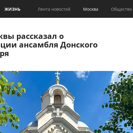
ЖИЗНЬ
Лента новостей
Москва
Общество
квы рассказал о
ации ансамбля Донского
ря