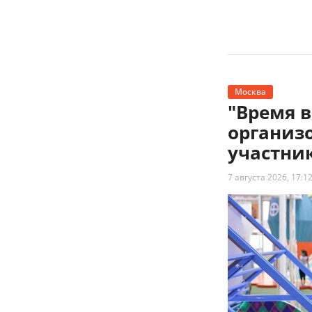
Москва
"Время 
организ
участни
7 августа 2026, 17:1