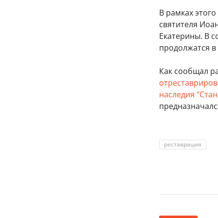
В рамках этого
святителя Иоа
Екатерины. В 
продолжатся в 
Как сообщал ра
отреставрирова
наследия "Ста
предназначалс
реставрация