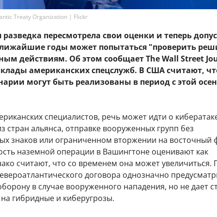
tic Treaty Organization | Flickr
разведка пересмотрела свои оценки и теперь допус
 ближайшие годы может попытаться "проверить ре
ным действиям. Об этом сообщает The Wall Street Jou
оклады американских спецслужб. В США считают, чт
нарии могут быть реализованы в период с этой осен
ериканских специалистов, речь может идти о кибератак
з стран альянса, отправке вооруженных групп без
ых знаков или ограниченном вторжении на восточный 
ость наземной операции в Вашингтоне оценивают как
ако считают, что со временем она может увеличиться. 
 Североатлантического договора однозначно предусматр
борону в случае вооруженного нападения, но не дает с
 на гибридные и киберугрозы.