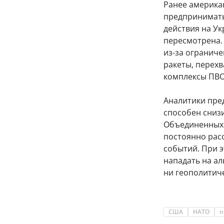
Ранее американ
предпринимать
действия на Ук
пересмотрена.
из-за огранич
ракеты, перехв
комплексы ПВО
Аналитики пре
способен сниз
Объединенных 
постоянно рас
событий. При 
нападать на ал
ни геополитиче
США
НАТО
п