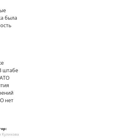
вые
ка была
ость
ке
В штабе
НАТО
ития
рений
ТО нет
тор:
я Куликова