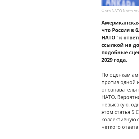
Фото NATO North Atlan
Американская 
что Россия в
НАТО" к ответ
ссылкой на д
подобные сце
2029 года.
По оценкам ам
против одной и
опознавательн
НАТО. Вероятн
невысокую, одн
этом статья 5
коллективную о
четкого ответа