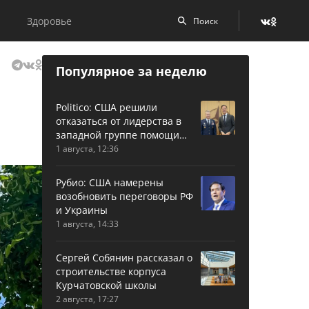
Здоровье
Популярное за неделю
Politico: США решили
отказаться от лидерства в
западной группе помощи
Украине
1 августа, 12:36
Рубио: США намерены
возобновить переговоры РФ
и Украины
1 августа, 14:33
Сергей Собянин рассказал о
строительстве корпуса
Курчатовской школы
2 августа, 17:27