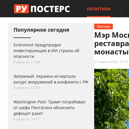
ПОЛИТИКА
Москва
Популярное сегодня
Мэр Мос
реставр
Economist предупредил
монасты
инвестирующие в ИИ страны об
опасности
11 июня 2026, 15:16
6 августа, 17:38
Залужный: Украина исчерпала
ресурс вооружений в конфликте с РФ
6 августа, 12:37
Washington Post: Трамп потребовал
от шефа Пентагона объяснить
дефицит ракет
6 августа, 14:11