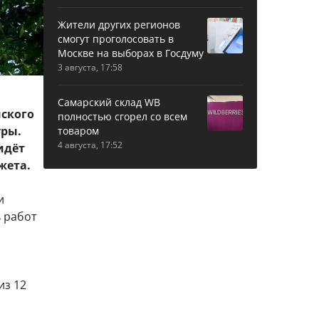
Жители других регионов
смогут проголосовать в
Москве на выборах в Госдуму
3 августа, 17:58
Самарский склад WB
ского
полностью сгорел со всем
уры.
товаром
4 августа, 17:52
идёт
жета.
и
ь работ
из 12