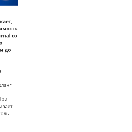
кает,
шимость
rnal со
о
и до
е
фланг
При
ивает
толь