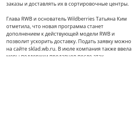
заказы и доставлять их в сортировочные центры.
Глава RWB и основатель Wildberries Татьяна Ким
отметила, что новая программа станет
дополнением к действующей модели RWB и
позволит ускорить доставку. Подать заявку можно
на сайте sklad.wb.ru. В июле компания также ввела
меры поддержки продавцов после атак
беспилотников на склады: предоставила скидки на
хранение на некоторых объектах сроком на 45
дней с момента поставки и полностью отменила
плату за транзитные поставки на региональные
склады.
22 июля Ким сообщила о подготовке отдельных
мер для средних и крупных продавцов, а также о
разработке "симулятора продаж". Кроме того,
Wildberries планировала изменить инфраструктуру
хранения товаров и искать складские помещения