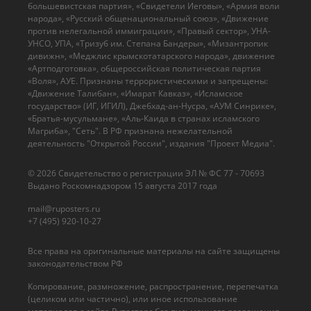
большевистская партия», «Свидетели Иеговы», «Армия воли
народа», «Русский общенациональный союз», «Движение
против нелегальной иммиграции», «Правый сектор», УНА-
УНСО, УПА, «Тризуб им. Степана Бандеры», «Мизантропик
дивижн», «Меджлис крымскотатарского народа», движение
«Артподготовка», общероссийская политическая партия
«Воля», АУЕ. Признаны террористическими и запрещены:
«Движение Талибан», «Имарат Кавказ», «Исламское
государство» (ИГ, ИГИЛ), Джебхад-ан-Нусра, «АУМ Синрике»,
«Братья-мусульмане», «Аль-Каида в странах исламского
Магриба», "Сеть". В РФ признана нежелательной
деятельность "Открытой России", издания "Проект Медиа".
© 2026 Cвидетельство о регистрации ЭЛ № ФС 77 - 70693
Выдано Роскомнадзором 15 августа 2017 года
mail@ruposters.ru
+7 (495) 920-10-27
Все права на оригинальные материалы на сайте защищены
законодательством РФ
Копирование, размножение, распространение, перепечатка
(целиком или частично), или иное использование