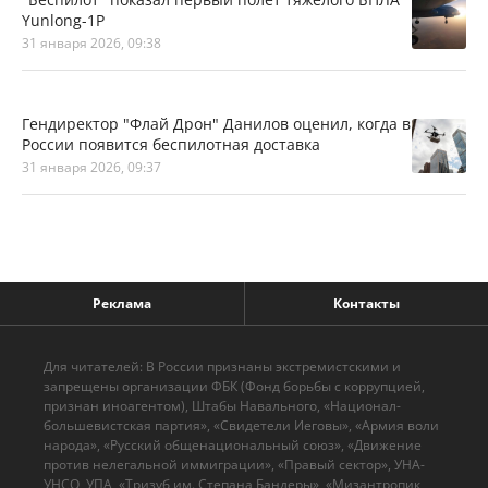
Yunlong-1P
31 января 2026, 09:38
Гендиректор "Флай Дрон" Данилов оценил, когда в
России появится беспилотная доставка
31 января 2026, 09:37
Реклама
Контакты
Для читателей: В России признаны экстремистскими и
запрещены организации ФБК (Фонд борьбы с коррупцией,
признан иноагентом), Штабы Навального, «Национал-
большевистская партия», «Свидетели Иеговы», «Армия воли
народа», «Русский общенациональный союз», «Движение
против нелегальной иммиграции», «Правый сектор», УНА-
УНСО, УПА, «Тризуб им. Степана Бандеры», «Мизантропик