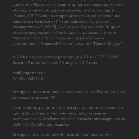
дивижн», «Меджлис крымскотатарского народа», движение
«Артподготовка», общероссийская политическая партия
«Воля», АУЕ. Признаны террористическими и запрещены:
«Движение Талибан», «Имарат Кавказ», «Исламское
государство» (ИГ, ИГИЛ), Джебхад-ан-Нусра, «АУМ Синрике»,
«Братья-мусульмане», «Аль-Каида в странах исламского
Магриба», "Сеть". В РФ признана нежелательной
деятельность "Открытой России", издания "Проект Медиа".
© 2026 Cвидетельство о регистрации ЭЛ № ФС 77 - 70693
Выдано Роскомнадзором 15 августа 2017 года
mail@ruposters.ru
+7 (495) 920-10-27
Все права на оригинальные материалы на сайте защищены
законодательством РФ
Копирование, размножение, распространение, перепечатка
(целиком или частично), или иное использование
материалов с сайта Рупостерс без письменного разрешения
ООО "РУПОСТЕРС" запрещено.
Все права на авторские публикации принадлежат их