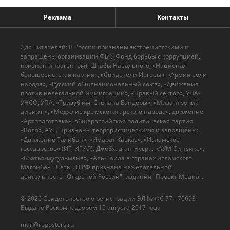
Реклама
Контакты
Для читателей: В России признаны экстремистскими и
запрещены организации ФБК (Фонд борьбы с коррупцией,
признан иноагентом), Штабы Навального, «Национал-
большевистская партия», «Свидетели Иеговы», «Армия воли
народа», «Русский общенациональный союз», «Движение
против нелегальной иммиграции», «Правый сектор», УНА-
УНСО, УПА, «Тризуб им. Степана Бандеры», «Мизантропик
дивижн», «Меджлис крымскотатарского народа», движение
«Артподготовка», общероссийская политическая партия
«Воля», АУЕ. Признаны террористическими и запрещены:
«Движение Талибан», «Имарат Кавказ», «Исламское
государство» (ИГ, ИГИЛ), Джебхад-ан-Нусра, «АУМ Синрике»,
«Братья-мусульмане», «Аль-Каида в странах исламского
Магриба», "Сеть". В РФ признана нежелательной
деятельность "Открытой России", издания "Проект Медиа".
© 2026 Cвидетельство о регистрации ЭЛ № ФС 77 - 70693
Выдано Роскомнадзором 15 августа 2017 года
mail@ruposters.ru