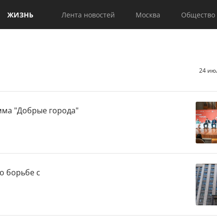
ЖИЗНЬ
Лента новостей
Москва
Общество
24 ию
мма "Добрые города"
о борьбе с