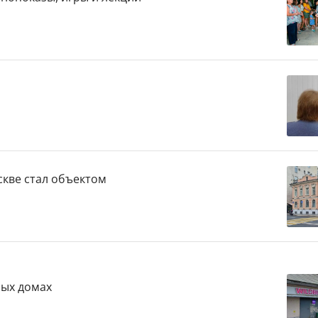
скве стал объектом
лых домах