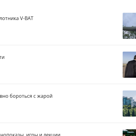
лотника V-BAT
ти
вно бороться с жарой
кинопоказы, игры и лекции