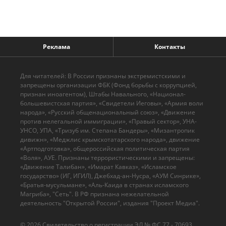
Реклама
Контакты
Для читателей: В России признаны экстремистскими и
запрещены организации ФБК (Фонд борьбы с коррупцией,
признан иноагентом), Штабы Навального, «Национал-
большевистская партия», «Свидетели Иеговы», «Армия воли
народа», «Русский общенациональный союз», «Движение
против нелегальной иммиграции», «Правый сектор», УНА-
УНСО, УПА, «Тризуб им. Степана Бандеры», «Мизантропик
дивижн», «Меджлис крымскотатарского народа», движение
«Артподготовка», общероссийская политическая партия
«Воля», АУЕ. Признаны террористическими и запрещены:
«Движение Талибан», «Имарат Кавказ», «Исламское
государство» (ИГ, ИГИЛ), Джебхад-ан-Нусра, «АУМ Синрике»,
«Братья-мусульмане», «Аль-Каида в странах исламского
Магриба», "Сеть". В РФ признана нежелательной
деятельность "Открытой России", издания "Проект Медиа".
© 2026 Cвидетельство о регистрации ЭЛ № ФС 77 - 70693