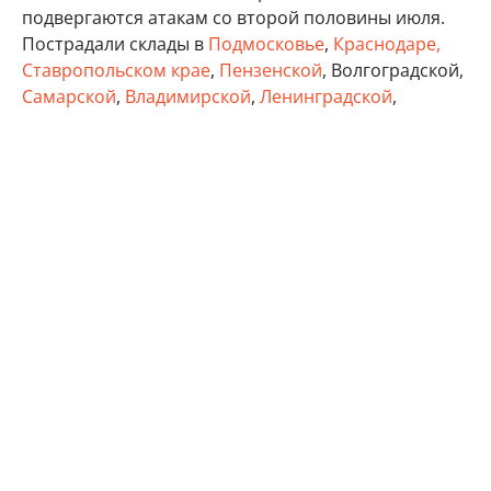
подвергаются атакам со второй половины июля.
Пострадали склады в
Подмосковье
,
Краснодаре,
Ставропольском крае
,
Пензенской
, Волгоградской,
Самарской
,
Владимирской
,
Ленинградской
,
Тверской
, Тульской областях, а также в Удмуртии,
Татарстане и Крыму.
бизнес
Минэкономразвития России
Wildberries
Автор:
Виктор Садальцев
Реклама
Контакты