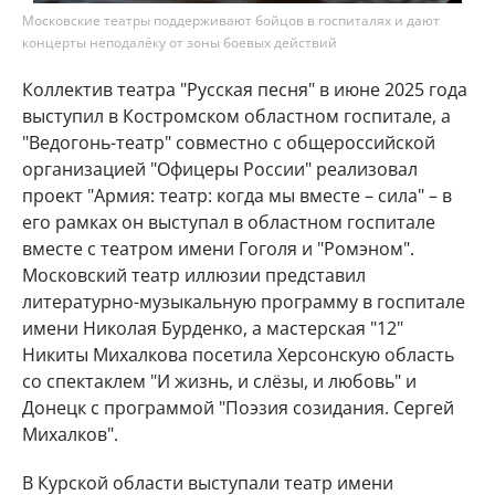
Московские театры поддерживают бойцов в госпиталях и дают
концерты неподалёку от зоны боевых действий
Коллектив театра "Русская песня" в июне 2025 года
выступил в Костромском областном госпитале, а
"Ведогонь-театр" совместно с общероссийской
организацией "Офицеры России" реализовал
проект "Армия: театр: когда мы вместе – сила" – в
его рамках он выступал в областном госпитале
вместе с театром имени Гоголя и "Ромэном".
Московский театр иллюзии представил
литературно-музыкальную программу в госпитале
имени Николая Бурденко, а мастерская "12"
Никиты Михалкова посетила Херсонскую область
со спектаклем "И жизнь, и слёзы, и любовь" и
Донецк с программой "Поэзия созидания. Сергей
Михалков".
В Курской области выступали театр имени