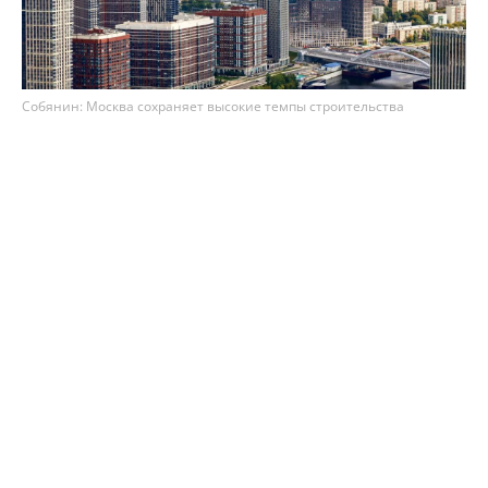
Собянин: Москва сохраняет высокие темпы строительства
недвижимости
Столица сохраняет высокие темпы
строительства недвижимости – по итогам 7
месяцев 2026 года в Москве возвели 8,1 млн м²
площадей. Как рассказал мэр Сергей Собянин,
из них 75% (3,3 млн м²) – это жильё, а 25% (1,1
млн м²) – офисы.
Ожидается, что до конца 2026 года в Москве сдадут
в эксплуатацию ещё 8 млн м² недвижимости.
"По итогам этого года прогнозируется ввод 16,1
млн м² недвижимости. С 2011 года в городе
построено 172,7 млн м², в том числе 75,4 млн м²