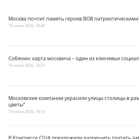
Москва почтит память героев ВОВ патриотическими 
19 июня 2026, 18:49
Собянин: карта москвича – один из ключевых социа
19 июня 2026, 18:25
Московские компании украсили улицы столицы в рам
цветы"
19 июня 2026, 18:16
В Конгрессе США предложили разрешить тратить з