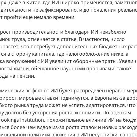
рх. Даже в Китае, где ИИ широко применяется, заметно
одительности не зафиксировано, и до появления реальн
т пройти еще немало времени.
рост производительности благодаря ИИ неизбежно
нок труда, отмечается в статье. В частности, число
ырастет, что потребует дополнительных бюджетных рас
ся в сторону капитала, где налогообложение ниже, а
ка вооружений с ИИ увеличит оборонные траты. Увели
ости жизни, обещанное научными прорывами, также
оды на пенсии.
омический эффект от ИИ будет распределен неравномерн
ирост, мировые ставки поднимутся, а Европа из-за дор
бкого рынка труда может не успеть адаптироваться, что
ту долгов без ускорения роста экономики. По оценкам
ookings Institution, положительное влияние ИИ на бюд
ься более чем вдвое из-за роста ставок и новых расходо
искальной политики вложения в ИИ несут риски, сопос