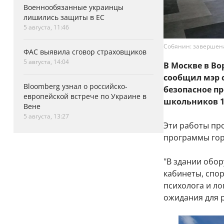
Военнообязанные украинцы
лишились защиты в ЕС
5 августа, 11:46
Собянин: завершен
ФАС выявила сговор страховщиков
5 августа, 14:04
В Москве в В
сообщил мэр 
Bloomberg узнал о российско-
безопасное п
европейской встрече по Украине в
школьников 1-
Вене
5 августа, 13:27
Эти работы пр
программы гор
"В здании обо
кабинеты, спор
психолога и ло
ожидания для р