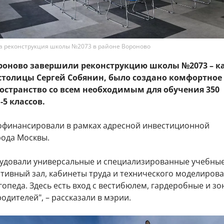
а реконструкция школы №2073 в районе Вороново
ороново завершили реконструкцию школы №2073 – к
столицы Сергей Собянин, было создано комфортное
ространство со всем необходимым для обучения 350
5 классов.
офинансировали в рамках адресной инвестиционной
ода Москвы.
рудовали универсальные и специализированные учебны
тивный зал, кабинеты труда и технического моделирова
гопеда. Здесь есть вход с вестибюлем, гардеробные и зо
одителей", – рассказали в мэрии.