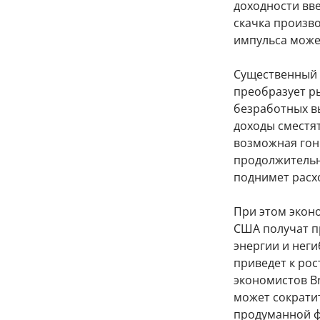
доходности вве
скачка произв
импульса може
Существенный 
преобразует ры
безработных в
доходы сместят
возможная гон
продолжительн
поднимет расх
При этом экон
США получат пр
энергии и неги
приведет к рос
экономистов Br
может сократит
продуманной ф