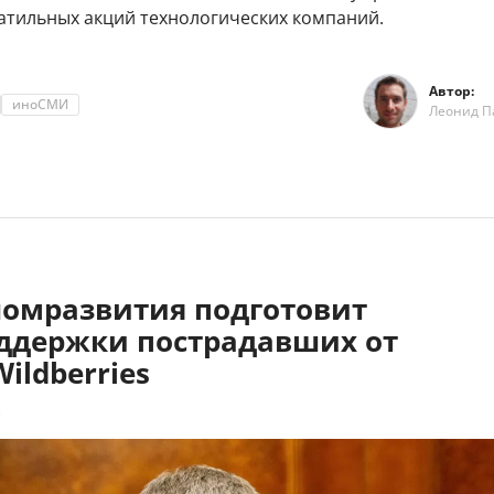
латильных акций технологических компаний.
Автор:
иноСМИ
Леонид П
омразвития подготовит
ддержки пострадавших от
Wildberries
3