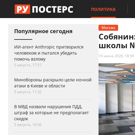
ПОЛИТИКА
Москва
Популярное сегодня
Собянин
школы №
ИИ-агент Anthropic притворился
человеком и пытался убедить
19 июня 2026, 18:59
помочь взлому
5 августа, 17:57
Минобороны раскрыло цели ночной
атаки в Киеве и области
5 августа, 11:32
В МВД назвали нарушения ПДД,
штраф за которые не предполагает
скидок
5 августа, 16:56