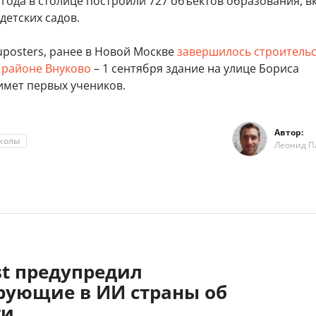
1 года в столице построили 727 объектов образования, 
 детских садов.
uposters, ранее в Новой Москве
завершилось строитель
 районе Внуково
– 1 сентября здание на улице Бориса
имет первых учеников.
Автор:
колы
Леонид П
st предупредил
рующие в ИИ страны об
ти