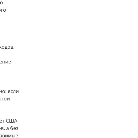
го
ого
ходов,
чение
о: если
огой
жет США
в, а без
тавимые