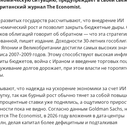
ономическую ситуацию, предупреждает в своей све
ританский журнал The Economist.
 развитых государств рассчитывают, что внедрение ИИ
ономический рост и позволит закрыть бюджетные дыры.
ков облигаций говорит об обратном — что эта стратеги
ованной, пишет издание. Доходности 30-летних гособли
 Японии и Великобритании достигли самых высоких зна
иса 2007–2009 годов. Этому способствуют высокая инфл
иты бюджетов, война с Ираном и введение торговых по
луживание долгов дорожает, при этом власти не торопят
ы.
ывают, что надежда на ускорение экономики за счет И
утку, так как бурный рост обычно тянет за собой повы
 процентные ставки уже поднялись, а ощутимого прирос
ости пока не видно. Согласно данным Goldman Sachs, 
тся The Economist, в 2026 году вложения в дата-центры
рлн, делая капитал более дефицитным и подталкивая