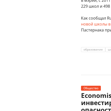
в мэрии, с 201
229 школ и 498
Как сообщал R
новой школы в
Пастернака пр
образование
ш
Общество
Economi
инвести
опаснос