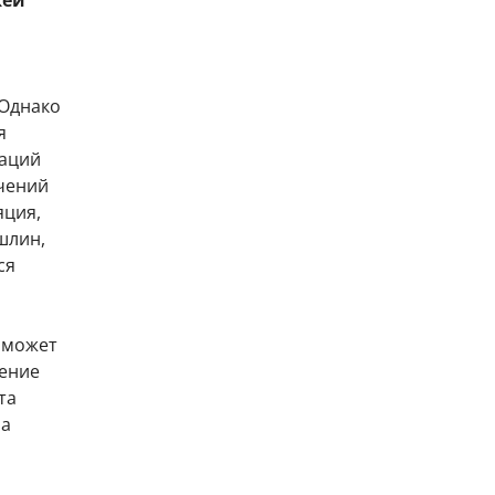
жей
 Однако
я
гаций
чений
яция,
шлин,
ся
И может
шение
та
на