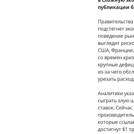
в сложную эк
публикации б
Правительства
подстегнет эк
поведение рын
выглядит риск
США, Франции,
со времен криз
крупные дефиц
из-за чего обс
урезать расход
Аналитики указ
сыграть злую ш
ставок. Сейчас
производительн
которые ссылае
достигнут $1 т