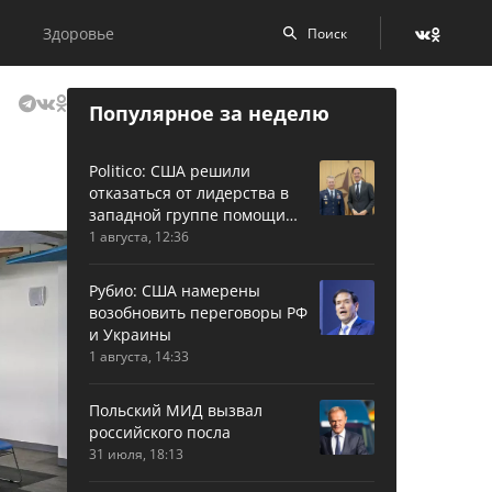
Здоровье
Популярное за неделю
Politico: США решили
отказаться от лидерства в
западной группе помощи
Украине
1 августа, 12:36
Рубио: США намерены
возобновить переговоры РФ
и Украины
1 августа, 14:33
Польский МИД вызвал
российского посла
31 июля, 18:13