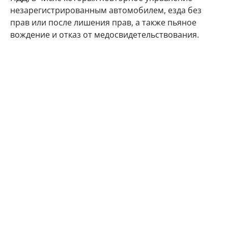
незарегистрированным автомобилем, езда без
прав или после лишения прав, а также пьяное
вождение и отказ от медосвидетельствования.
Кроме того, льгота не предусмотрена при
повторном превышении скорости на 40–80 км/ч и
более, при повторном выезде на встречную
полосу, проезде на красный свет и нарушении на
железнодорожном переезде. Полную сумму
штрафа также придется платить за нарушения при
организованной перевозке детей автобусами. То
же касается ДТП с причинением вреда здоровью и
употребления алкоголя после аварии.
В МВД отметили, что за пять месяцев 2026 года
сотрудники Госавтоинспекции возбудили 79,3 млн
дел об административных правонарушениях, а
исполнено было 64,2 млн постановлений, или
82,1%.