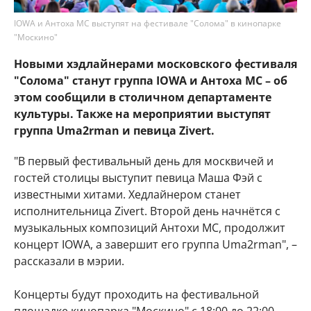
IOWA и Антоха МС выступят на фестивале "Солома" в кинопарке
"Москино"
Новыми хэдлайнерами московского фестиваля
"Солома" станут группа IOWA и Антоха МС – об
этом сообщили в столичном департаменте
культуры. Также на мероприятии выступят
группа Uma2rman и певица Zivert.
"В первый фестивальный день для москвичей и
гостей столицы выступит певица Маша Фэй с
известными хитами. Хедлайнером станет
исполнительница Zivert. Второй день начнётся с
музыкальных композиций Антохи МС, продолжит
концерт IOWA, а завершит его группа Uma2rman", –
рассказали в мэрии.
Концерты будут проходить на фестивальной