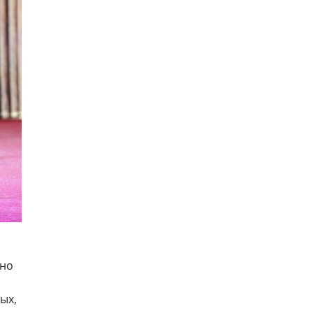
тно
ых,