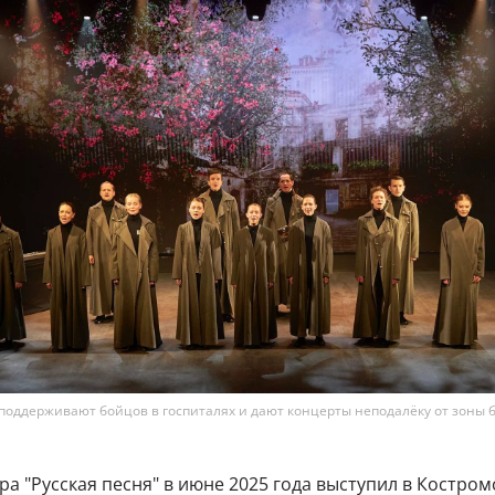
поддерживают бойцов в госпиталях и дают концерты неподалёку от зоны 
ра "Русская песня" в июне 2025 года выступил в Костро