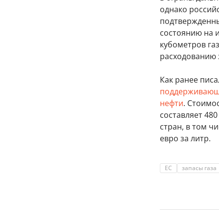
однако россий
подтвержденным
состоянию на 
кубометров га
расходованию з
Как ранее писа
поддерживающи
нефти
. Стоимо
составляет 480
стран, в том ч
евро за литр.
ЕС
запасы газа