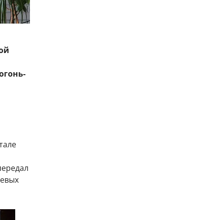
ой
огонь-
тале
передал
оевых