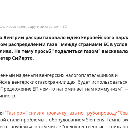
 делиться газом с другими странами ЕС
о Венгрии раскритиковало идею Европейского пар
вом распределении газа" между странами ЕС в усло
ива. На тему просьб "поделиться газом" высказалс
етер Сийярто.
пленный на деньги венгерских налогоплательщиков и
ся в венгерских газохранилищах, будет использоваться
 Предложение ЕП чем-то напоминает нам коммунизм", 
инистр.
ня
"Газпром" снизил прокачку газа по трубопроводу "Се
ной стали проблемы с оборудованием Siemens. Темпы эк
его зарубежья, в том числе "недружественные", снижают