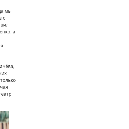
да мы
е с
авил
енко, а
ия
ачёва,
ких
 только
ючая
театр