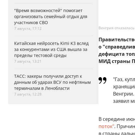
"Время возможностей" помогает
организовать семейный отдых для
участников СВО
Венгрия отказалась
7 августа, 17:12
Правительств
Китайская нейросеть Kimi K3 вслед
о "справедли
за конкурентами из США вышла за
дефицита топл
пределы тестовой среды
МИД страны П
7 августа, 13:21
ТАСС: хакеры получили доступ к
"Газ, ку
данным об ударах ВСУ по нефтяным
хранящий
терминалам в Ленобласти
Венгрии.
7 августа, 12:28
заявил м
В середине ию
поток"
. Причи
в страны дальн