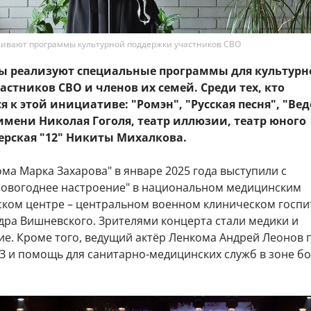
вивают программы культурной поддержки участников СВО
ы реализуют специальные программы для культурн
стников СВО и членов их семей. Среди тех, кто
 к этой инициативе: "Ромэн", "Русская песня", "Вед
 имени Николая Гоголя, театр иллюзии, театр юного
ерская "12" Никиты Михалкова.
ма Марка Захарова" в январе 2025 года выступили с
овогоднее настроение" в национальном медицинским
ском центре – центральном военном клиническом госпи
дра Вишневского. Зрителями концерта стали медики и
е. Кроме того, ведущий актёр Ленкома Андрей Леонов 
З и помощь для санитарно-медицинских служб в зоне б