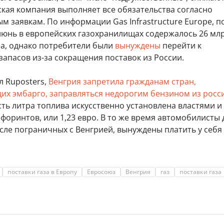
ская компания выполняет все обязательства согласно
 заявкам. По информации Gas Infrastructure Europe, п
июнь в европейских газохранилищах содержалось 26 мл
за, однако потребители были
вынуждены
перейти к
апасов из-за сокращения поставок из России.
л Ruposters,
Венгрия запретила гражданам стран,
х эмбарго, заправляться недорогим бензином из росс
сть литра топлива искусственно установлена властями и
 форинтов, или 1,23 евро. В то же время автомобилисты 
исле пограничных с Венгрией, вынуждены платить у себя 
поставки газа в Европу
Евросоюз
Венгрия
газ
поставки газа