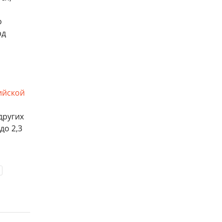
о
рд
ийской
других
до 2,3