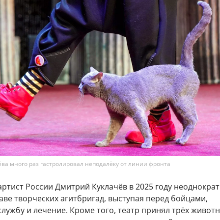
ёва много раз гастролировал неподалёку от линии фронта
артист России Дмитрий Куклачёв в 2025 году неоднокра
аве творческих агитбригад, выступая перед бойцами,
ужбу и лечение. Кроме того, театр принял трёх животн