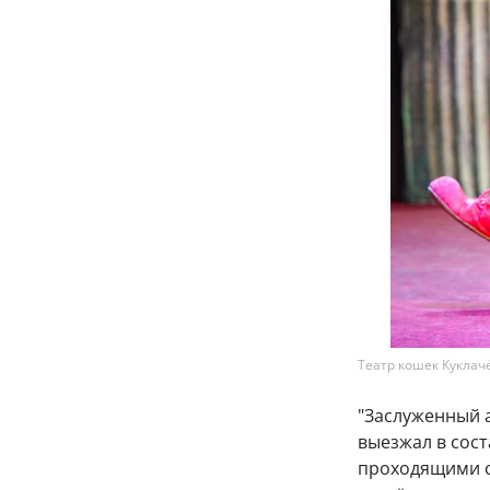
Театр кошек Куклач
"Заслуженный 
выезжал в сост
проходящими сл