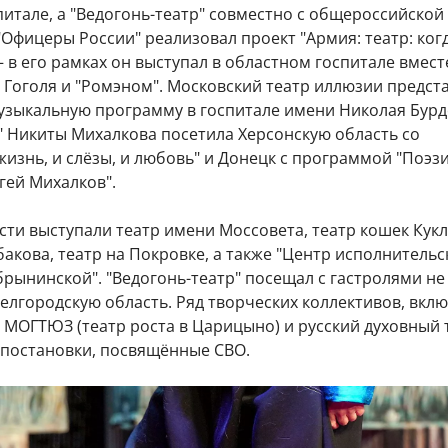
итале, а "Ведогонь-театр" совместно с общероссийской
Офицеры России" реализовал проект "Армия: театр: ког
 – в его рамках он выступал в областном госпитале вмест
 Гоголя и "Ромэном". Московский театр иллюзии предст
узыкальную программу в госпитале имени Николая Бурд
" Никиты Михалкова посетила Херсонскую область со
жизнь, и слёзы, и любовь" и Донецк с программой "Поэз
гей Михалков".
сти выступали театр имени Моссовета, театр кошек Кукл
бакова, театр на Покровке, а также "Центр исполнительс
брынинской". "Ведогонь-театр" посещал с гастролями не
Белгородскую область. Ряд творческих коллективов, вкл
a, МОГТЮЗ (театр роста в Царицыно) и русский духовный 
и постановки, посвящённые СВО.