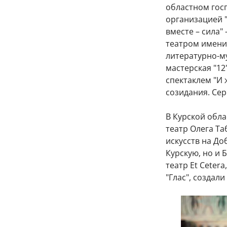
областном госп
организацией "
вместе – сила"
театром имени
литературно-м
мастерская "12
спектаклем "И 
созидания. Сер
В Курской обла
театр Олега Та
искусств на До
Курскую, но и 
театр Et Ceter
"Глас", создал