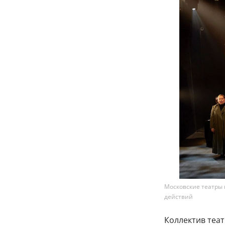
Московские театры 
действий
Коллектив теат