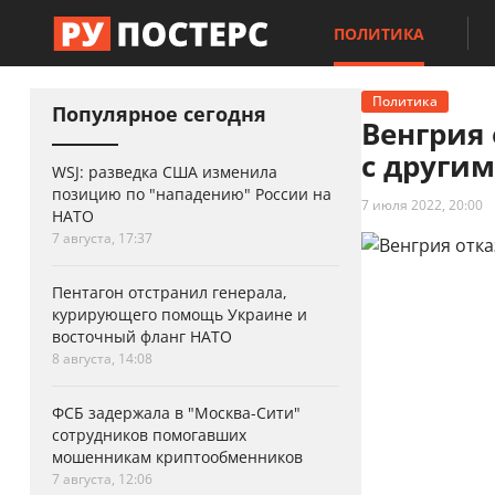
ПОЛИТИКА
Политика
Популярное сегодня
Венгрия 
с други
WSJ: разведка США изменила
позицию по "нападению" России на
7 июля 2022, 20:00
НАТО
7 августа, 17:37
Пентагон отстранил генерала,
курирующего помощь Украине и
восточный фланг НАТО
8 августа, 14:08
ФСБ задержала в "Москва-Сити"
сотрудников помогавших
мошенникам криптообменников
7 августа, 12:06