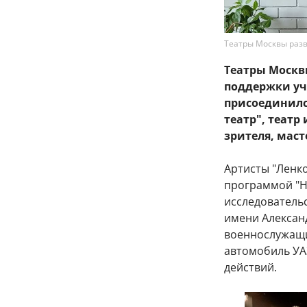
Театры Москвы раз
Театры Москв
поддержки уча
присоединился
театр", театр
зрителя, маст
Артисты "Ленко
программой "Н
исследователь
имени Алексан
военнослужащи
автомобиль УА
действий.