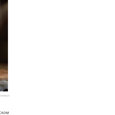
боевых
мском