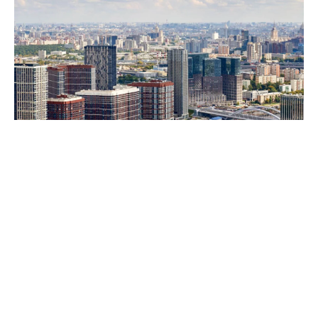
Собянин: Москва сохраняет высокие темпы строительства
недвижимости
Столица сохраняет высокие темпы
строительства недвижимости – по итогам 7
месяцев 2026 года в Москве возвели 8,1 млн м²
площадей. Как рассказал мэр Сергей Собянин,
из них 75% (3,3 млн м²) – это жильё, а 25% (1,1
млн м²) – офисы.
Ожидается, что до конца 2026 года в Москве сдадут