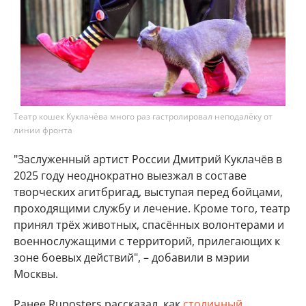
Театр кошек Куклачёва много раз гастролировал неподалёку от
линии фронта
"Заслуженный артист России Дмитрий Куклачёв в
2025 году неоднократно выезжал в составе
творческих агитбригад, выступая перед бойцами,
проходящими службу и лечение. Кроме того, театр
принял трёх животных, спасённых волонтерами и
военнослужащими с территорий, прилегающих к
зоне боевых действий", – добавили в мэрии
Москвы.
Ранее Ruposters рассказал, как
столичный