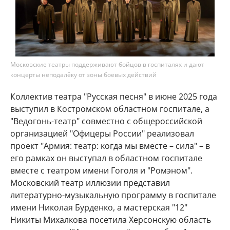
Московские театры поддерживают бойцов в госпиталях и дают
концерты неподалёку от зоны боевых действий
Коллектив театра "Русская песня" в июне 2025 года
выступил в Костромском областном госпитале, а
"Ведогонь-театр" совместно с общероссийской
организацией "Офицеры России" реализовал
проект "Армия: театр: когда мы вместе – сила" – в
его рамках он выступал в областном госпитале
вместе с театром имени Гоголя и "Ромэном".
Московский театр иллюзии представил
литературно-музыкальную программу в госпитале
имени Николая Бурденко, а мастерская "12"
Никиты Михалкова посетила Херсонскую область