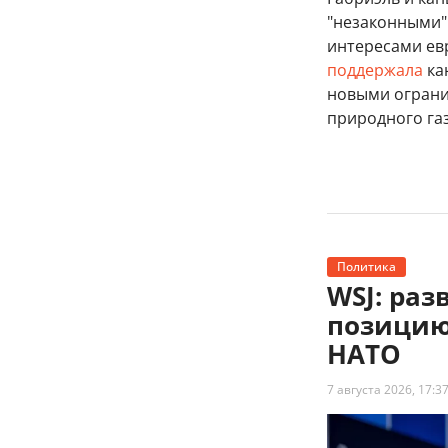
"незаконными"
интересами ев
поддержала
ка
новыми ограни
природного га
Политика
WSJ: ра
позицию
НАТО
7 августа 2026, 17:3