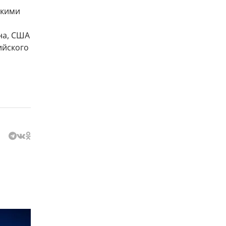
скими
на, США
ийского