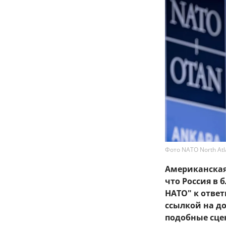
Фото NATO North Atlan
Американская 
что Россия в
НАТО" к ответ
ссылкой на д
подобные сце