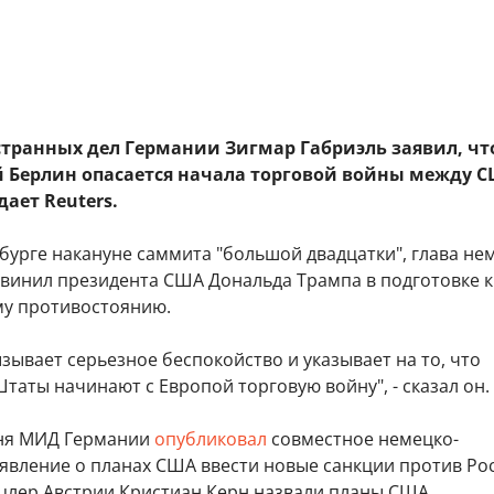
транных дел Германии Зигмар Габриэль заявил, чт
Берлин опасается начала торговой войны между С
дает Reuters.
бурге накануне саммита "большой двадцатки", глава не
винил президента США Дональда Трампа в подготовке к
у противостоянию.
вызывает серьезное беспокойство и указывает на то, что
аты начинают с Европой торговую войну", - сказал он.
юня МИД Германии
опубликовал
совместное немецко-
явление о планах США ввести новые санкции против Ро
нцлер Австрии Кристиан Керн назвали планы США