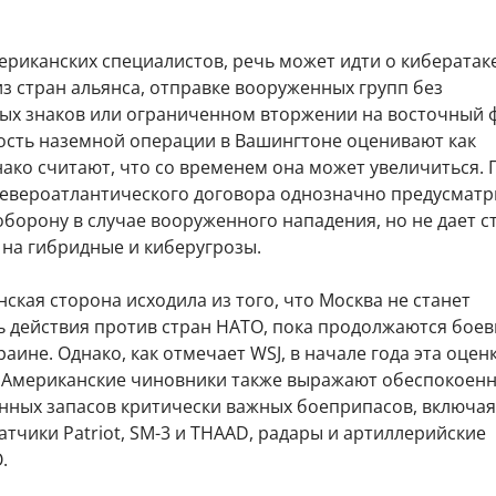
ериканских специалистов, речь может идти о кибератак
з стран альянса, отправке вооруженных групп без
ых знаков или ограниченном вторжении на восточный 
ость наземной операции в Вашингтоне оценивают как
ако считают, что со временем она может увеличиться. 
 Североатлантического договора однозначно предусматр
борону в случае вооруженного нападения, но не дает с
 на гибридные и киберугрозы.
ская сторона исходила из того, что Москва не станет
 действия против стран НАТО, пока продолжаются бое
раине. Однако, как отмечает WSJ, в начале года эта оцен
 Американские чиновники также выражают обеспокоенн
енных запасов критически важных боеприпасов, включая
атчики Patriot, SM-3 и THAAD, радары и артиллерийские
.