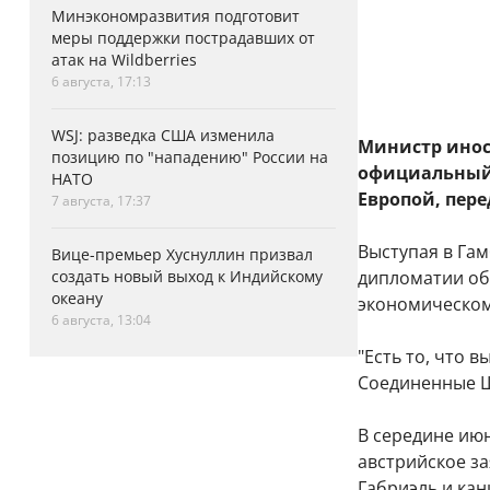
Минэкономразвития подготовит
меры поддержки пострадавших от
атак на Wildberries
6 августа, 17:13
WSJ: разведка США изменила
Министр инос
позицию по "нападению" России на
официальный 
НАТО
Европой, пере
7 августа, 17:37
Выступая в Гам
Вице-премьер Хуснуллин призвал
создать новый выход к Индийскому
дипломатии об
океану
экономическом
6 августа, 13:04
"Есть то, что 
Соединенные Шт
В середине и
австрийское за
Габриэль и ка