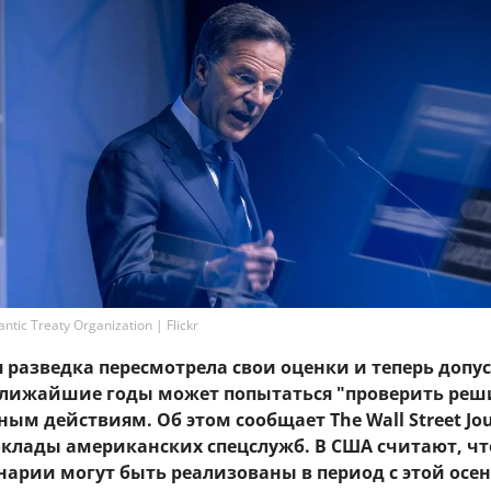
tic Treaty Organization | Flickr
разведка пересмотрела свои оценки и теперь допус
 ближайшие годы может попытаться "проверить ре
ным действиям. Об этом сообщает The Wall Street Jou
оклады американских спецслужб. В США считают, чт
нарии могут быть реализованы в период с этой осен