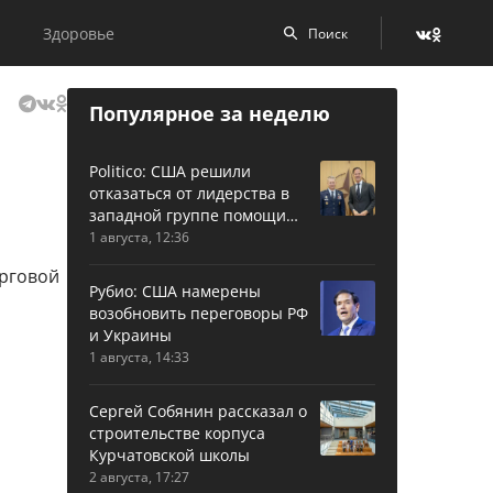
Здоровье
Популярное за неделю
Politico: США решили
отказаться от лидерства в
западной группе помощи
Украине
1 августа, 12:36
Рубио: США намерены
возобновить переговоры РФ
и Украины
1 августа, 14:33
Сергей Собянин рассказал о
строительстве корпуса
Курчатовской школы
2 августа, 17:27