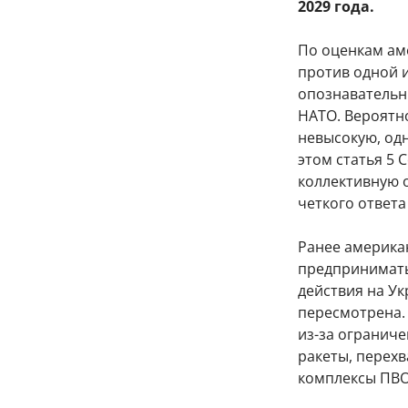
2029 года.
По оценкам ам
против одной и
опознавательн
НАТО. Вероятн
невысокую, одн
этом статья 5
коллективную о
четкого ответа
Ранее американ
предпринимать
действия на Ук
пересмотрена.
из-за огранич
ракеты, перехв
комплексы ПВО