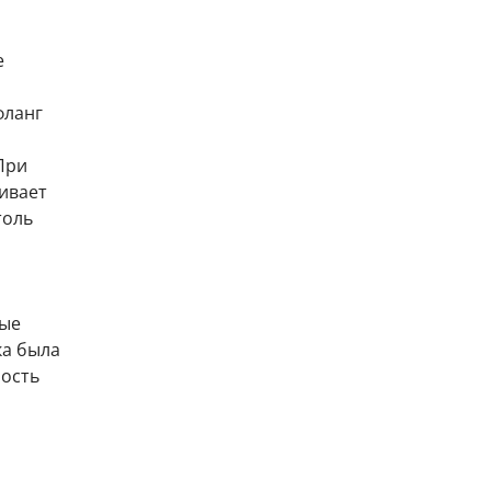
е
фланг
При
ивает
толь
вые
ка была
ость