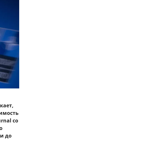
кает,
шимость
rnal со
о
и до