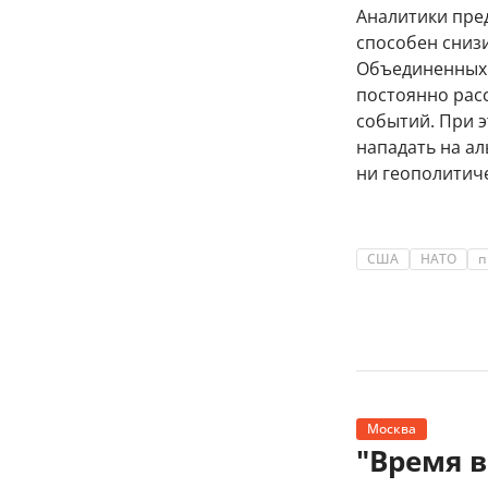
Аналитики пре
способен сниз
Объединенных 
постоянно рас
событий. При 
нападать на ал
ни геополитиче
США
НАТО
п
Москва
"Время 