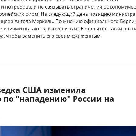
 и потребовали не связывать ограничения с экономиче
ропейских фирм. На следующий день позицию министра
нцлер Ангела Меркель. По мнению официального Берли
чениями пытаются вытеснить из Европы поставки росс
за, чтобы заменить его своим сжиженным.
зведка США изменила
 по "нападению" России на
7