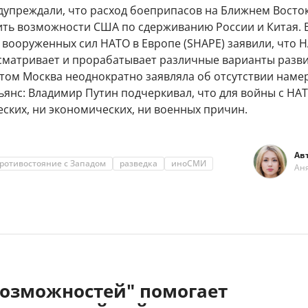
дупреждали, что расход боеприпасов на Ближнем Восто
ить возможности США по сдерживанию России и Китая. 
вооруженных сил НАТО в Европе (SHAPE) заявили, что 
сматривает и прорабатывает различные варианты разв
этом Москва неоднократно заявляла об отсутствии наме
ьянс: Владимир Путин подчеркивал, что для войны с НА
ских, ни экономических, ни военных причин.
Ав
ротивостояние с Западом
разведка
иноСМИ
Ан
возможностей" помогает