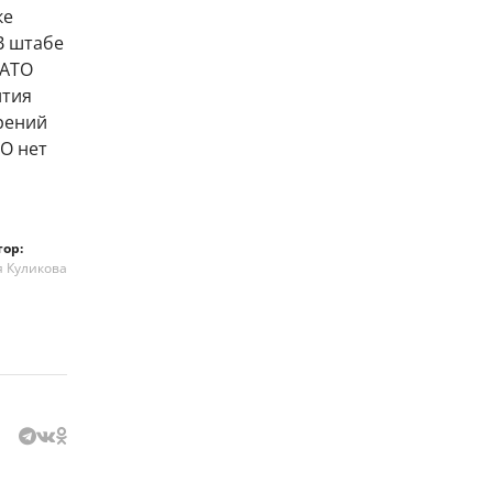
ке
В штабе
НАТО
ития
рений
ТО нет
тор:
я Куликова