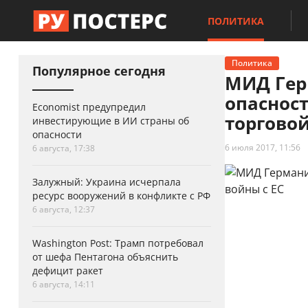
ПОЛИТИКА
Политика
Популярное сегодня
МИД Гер
опаснос
Economist предупредил
торговой
инвестирующие в ИИ страны об
опасности
6 июля 2017, 11:56
6 августа, 17:38
Залужный: Украина исчерпала
ресурс вооружений в конфликте с РФ
6 августа, 12:37
Washington Post: Трамп потребовал
от шефа Пентагона объяснить
дефицит ракет
6 августа, 14:11