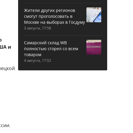
Жители других регионов
смогут проголосовать в
Москве на выборах в Госдуму
3 августа, 17:58
о
Самарский склад WB
ША и
полностью сгорел со всем
товаром
4 августа, 17:52
мецкой
ссии.