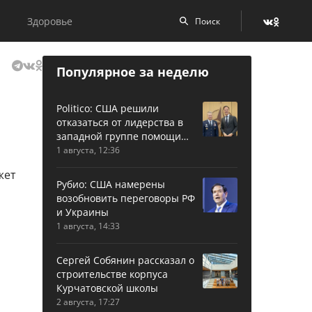
Здоровье
Популярное за неделю
Politico: США решили
отказаться от лидерства в
западной группе помощи
Украине
1 августа, 12:36
Рубио: США намерены
возобновить переговоры РФ
и Украины
1 августа, 14:33
Сергей Собянин рассказал о
строительстве корпуса
Курчатовской школы
2 августа, 17:27