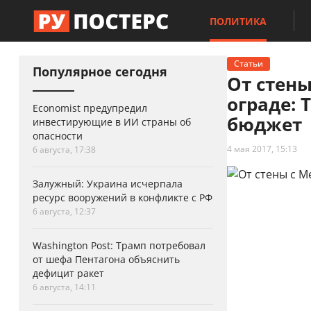
ПОЛИТИКА
Статьи
Популярное сегодня
От стены
ограде: 
Economist предупредил
бюджет
инвестирующие в ИИ страны об
опасности
4 мая 2017, 15:13
6 августа, 17:38
Залужный: Украина исчерпала
ресурс вооружений в конфликте с РФ
6 августа, 12:37
Washington Post: Трамп потребовал
от шефа Пентагона объяснить
дефицит ракет
6 августа, 14:11