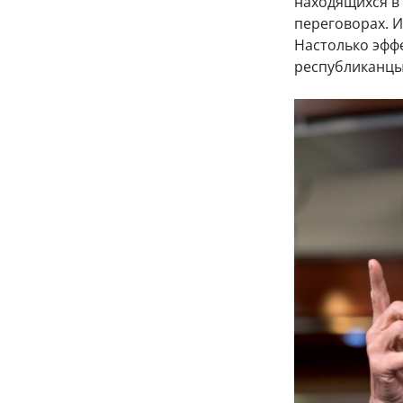
находящихся в
переговорах. И
Настолько эффе
республиканцы