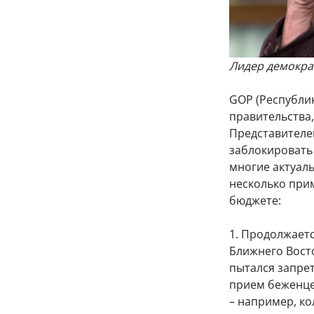
Лидер демокра
GOP (Республик
правительства
Представителей
заблокировать
многие актуаль
несколько при
бюджете:
1. Продолжает
Ближнего Восто
пытался запре
прием беженце
– например, ко