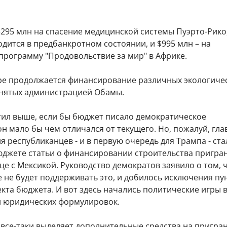
$295 млн на спасение медицинской системы Пуэрто-Рико
дится в предбанкротном состоянии, и $995 млн – на
программу "Продовольствие за мир" в Африке.
ере продолжается финансирование различных экологиче
нятых администрацией Обамы.
етил выше, если бы бюджет писало демократическое
н мало бы чем отличался от текущего. Но, пожалуй, гл
 республиканцев - и в первую очередь для Трампа - ста
бюджете статьи о финансировании строительства пригр
це с Мексикой. Руководство демократов заявило о том, 
е не будет поддерживать это, и добилось исключения пу
кта бюджета. И вот здесь начались политические игры 
 юридических формулировок.
все-таки выделяет дополнительные средства на пригр