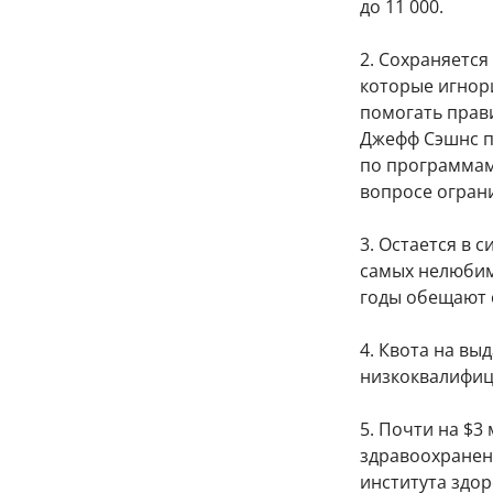
до 11 000.
2. Сохраняется
которые игнор
помогать прав
Джефф Сэшнс п
по программам
вопросе огран
3. Остается в 
самых нелюбим
годы обещают о
4. Квота на вы
низкоквалифици
5. Почти на $
здравоохранен
института здор