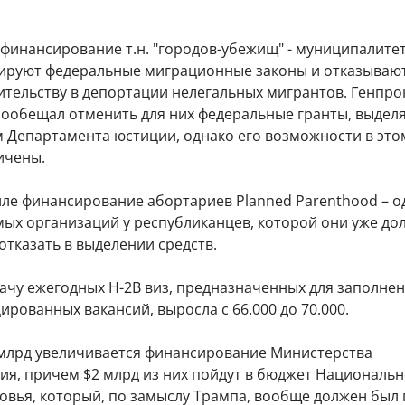
 финансирование т.н. "городов-убежищ" - муниципалитет
ируют федеральные миграционные законы и отказываю
ительству в депортации нелегальных мигрантов. Генпро
ообещал отменить для них федеральные гранты, выдел
 Департамента юстиции, однако его возможности в это
ичены.
силе финансирование абортариев Planned Parenthood – о
ых организаций у республиканцев, которой они уже до
тказать в выделении средств.
дачу ежегодных H-2B виз, предназначенных для заполне
рованных вакансий, выросла с 66.000 до 70.000.
3 млрд увеличивается финансирование Министерства
ия, причем $2 млрд из них пойдут в бюджет Национальн
овья, который, по замыслу Трампа, вообще должен был