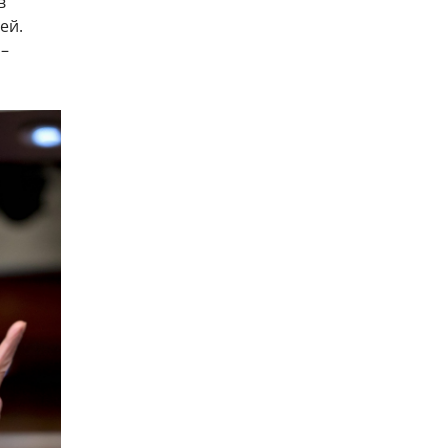
в
ей.
 –