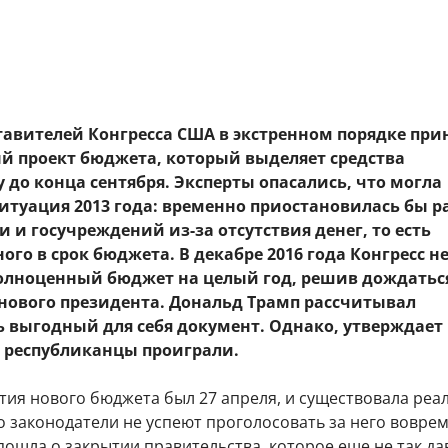
тавителей Конгресса США в экстренном порядке при
й проект бюджета, который выделяет средства
 до конца сентября. Эксперты опасались, что могла
итуация 2013 года: временно приостановилась бы р
и и госучреждений из-за отсутствия денег, то есть
ого в срок бюджета. В декабре 2016 года Конгресс не
олноценный бюджет на целый год, решив дождатьс
нового президента. Дональд Трамп рассчитывал
 выгодный для себя документ. Однако, утверждает
а республиканцы проиграли.
тия нового бюджета был 27 апреля, и существовала реа
то законодатели не успеют проголосовать за него воврем
пошла о закрытии правительства, которое еще не так да