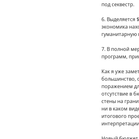
под секвестр.
6. Выделяется 
экономика нахо
гуманитарную 
7. В полной м
программ, при
Как я уже зам
большинство, о
поражением для
отсутствие в 
стены на грани
ни в каком вид
итогового прое
интерпретации
Новый бюджет 