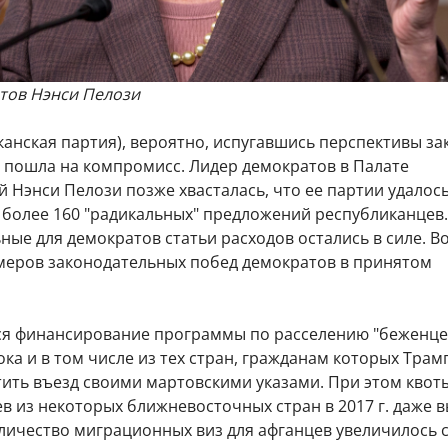
тов Нэнси Пелози
анская партия), вероятно, испугавшись перспективы з
, пошла на компромисс. Лидер демократов в Палате
 Нэнси Пелози позже хвасталась, что ее партии удалос
 более 160 "радикальных" предложений республиканцев.
ные для демократов статьи расходов остались в силе. В
меров законодательных побед демократов в принятом
ся финансирование программы по расселению "беженце
ка и в том числе из тех стран, гражданам которых Трам
тить въезд своими мартовскими указами. При этом квот
в из некоторых ближневосточных стран в 2017 г. даже 
личество миграционных виз для афганцев увеличилось с