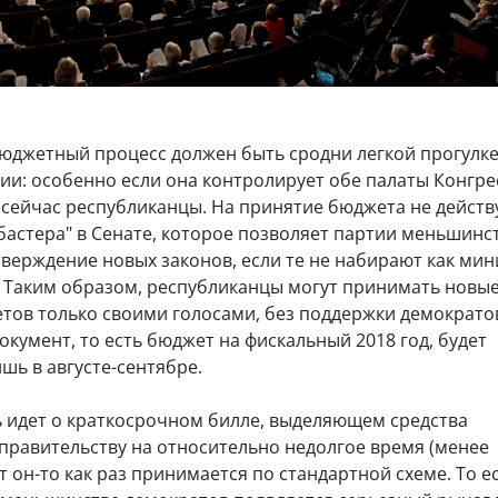
юджетный процесс должен быть сродни легкой прогулке
ии: особенно если она контролирует обе палаты Конгре
 сейчас республиканцы. На принятие бюджета не действ
бастера" в Сенате, которое позволяет партии меньшинс
верждение новых законов, если те не набирают как ми
0. Таким образом, республиканцы могут принимать новы
тов только своими голосами, без поддержки демократо
окумент, то есть бюджет на фискальный 2018 год, будет
шь в августе-сентябре.
ь идет о краткосрочном билле, выделяющем средства
правительству на относительно недолгое время (менее
от он-то как раз принимается по стандартной схеме. То ес