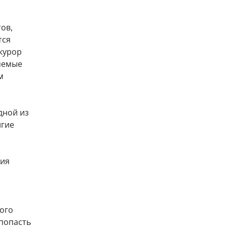
ов,
тся
курор
яемые
м
дной из
лгие
ния
ого
 попасть