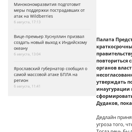
Минэкономразвития подготовит
меры поддержки пострадавших от
атак на Wildberries
6 августа, 17:13
Вице-премьер Хуснуллин призвал
Палата Предс
создать новый выход к Индийскому
краткосрочны
океану
правительству
6 августа, 13:04
повториться с
органов власт
Ярославский губернатор сообщил о
самой массовой атаке БПЛА на
несогласованн
регион
утверждать п
6 августа, 11:41
инаугурации 
сформировать
Дудаков, пок
Дедлайн приня
угроза того, ч
Тогда речь бы 