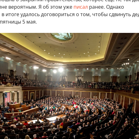
лне вероятным. Я об этом уже
писал
ранее. Однако
в итоге удалось договориться о том, чтобы сдвинуть д
пятницы 5 мая.