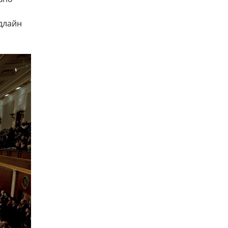
едлайн