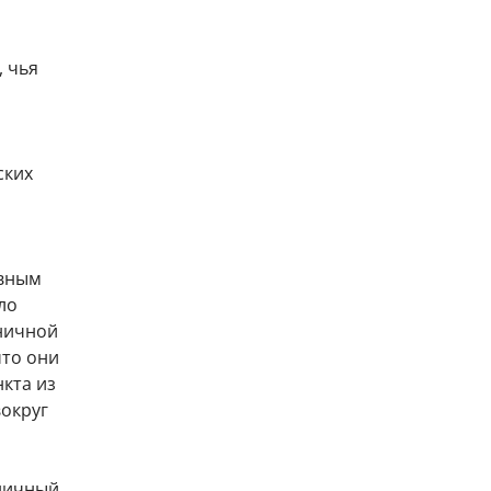
, чья
ских
авным
ло
аничной
что они
нкта из
вокруг
аничный