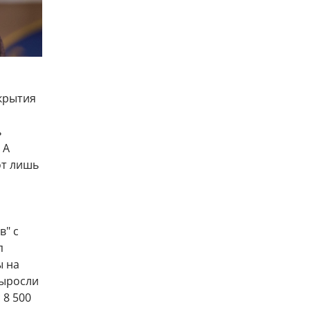
акрытия
ь
 А
от лишь
в" с
п
ы на
выросли
 8 500