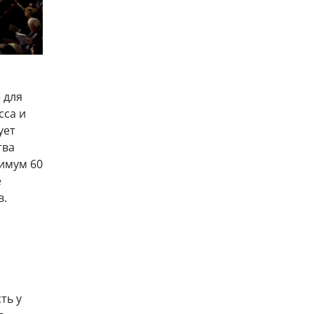
 для
сса и
ует
тва
нимум 60
е
в.
ть у