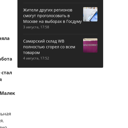
Жители других регионов
смогут проголосовать в
Москве на выборах в Госдуму
3 августа, 17:58
няла
Самарский склад WB
полностью сгорел со всем
товаром
абота
4 августа, 17:52
 стал
я
 Малек
льная
я.
вно