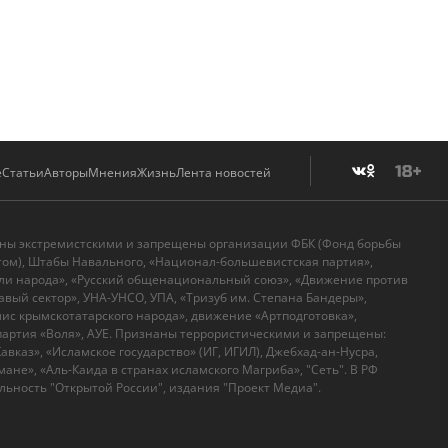
е
Статьи
Авторы
Мнения
Жизнь
Лента новостей
аны экстремистскими и запрещены организации ФБК (Фонд борьбы
том), Штабы Навального, «Национал-большевистская партия»,
ли народа», «Русский общенациональный союз», «Движение против
вый сектор», УНА-УНСО, УПА, «Тризуб им. Степана Бандеры»,
с крымскотатарского народа», движение «Артподготовка»,
артия «Воля», АУЕ. Признаны террористическими и запрещены:
вказ», «Исламское государство» (ИГ, ИГИЛ), Джебхад-ан-Нусра,
ане», «Аль-Каида в странах исламского Магриба», "Сеть". В РФ
ьность "Открытой России", издания "Проект Медиа".