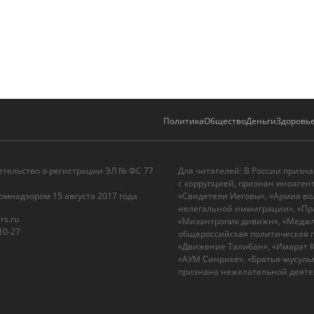
Политика
Общество
Деньги
Здоровь
етельство о регистрации ЭЛ № ФС 77
Для читателей: В России призн
с коррупцией, признан иноаген
омнадзором 15 августа 2017 года
«Свидетели Иеговы», «Армия во
нелегальной иммиграции», «Пра
rs.ru
«Мизантропик дивижн», «Меджли
10-27
общероссийская политическая п
«Движение Талибан», «Имарат Ка
«АУМ Синрике», «Братья-мусульм
признана нежелательной деятел