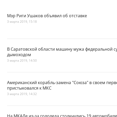
Мэр Риги Ушаков объявил об отставке
3 марта 2019, 15:18
В Саратовской области машину мужа федеральной с
дымоходом
3 марта 2019, 14:50
Американский корабль-замена "Союза" в своем пер
пристыковался к МКС
3 марта 2019, 14:32
На МКАДе из-за гололеда столкнулись 19 автомобил