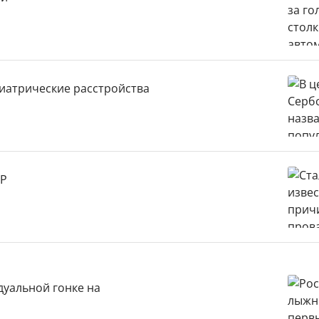
иатрические расстройства
ДР
дуальной гонке на