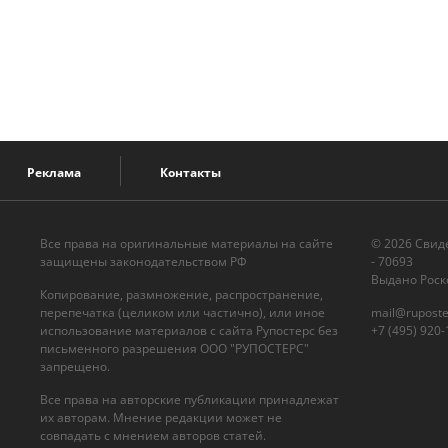
Реклама
Контакты
Все права на оригинальные материалы на сайте
© 2026 Cвид
защищены законодательством РФ
- 70693
Выдано Роск
Копирование, размножение, распространение,
перепечатка (целиком или частично), или иное
mail@ruposte
использование материалов с сайта Рупостерс без
+7 (495) 920-
письменного разрешения ООО "РУПОСТЕРС"
запрещено.
Все права на авторские публикации принадлежат
их авторам. Мнение редакции может не
совпадать с мнением авторов статей.