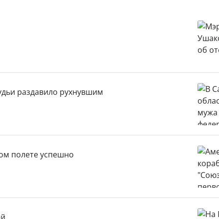
удьи раздавило рухнувшим
вом полете успешно
ей