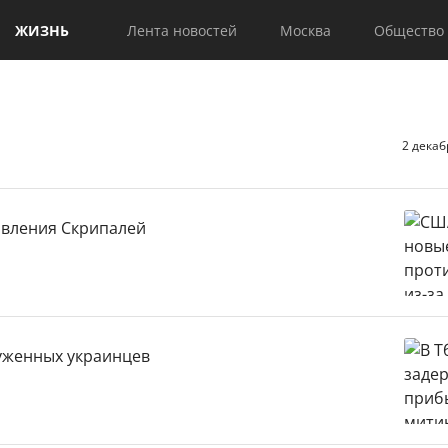
ЖИЗНЬ
Лента новостей
Москва
Общество
2 декаб
авления Скрипалей
уженных украинцев