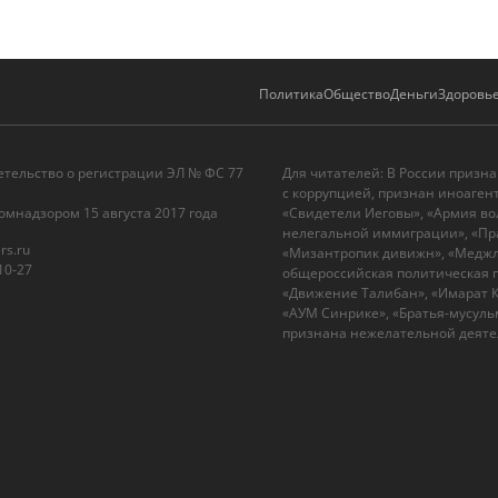
Политика
Общество
Деньги
Здоровь
етельство о регистрации ЭЛ № ФС 77
Для читателей: В России призн
с коррупцией, признан иноаген
омнадзором 15 августа 2017 года
«Свидетели Иеговы», «Армия во
нелегальной иммиграции», «Пра
rs.ru
«Мизантропик дивижн», «Меджли
10-27
общероссийская политическая п
«Движение Талибан», «Имарат Ка
«АУМ Синрике», «Братья-мусульм
признана нежелательной деятел