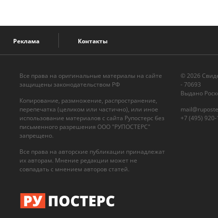
Реклама
Контакты
Все права на оригинальные материалы на сайте
© 2026 Cвид
защищены законодательством РФ
- 70693
Выдано Роск
Копирование, размножение, распространение,
перепечатка (целиком или частично), или иное
mail@ruposte
использование материалов с сайта Рупостерс без
+7 (495) 920-
письменного разрешения ООО "РУПОСТЕРС"
запрещено.
Все права на авторские публикации принадлежат
их авторам. Мнение редакции может не
совпадать с мнением авторов статей.